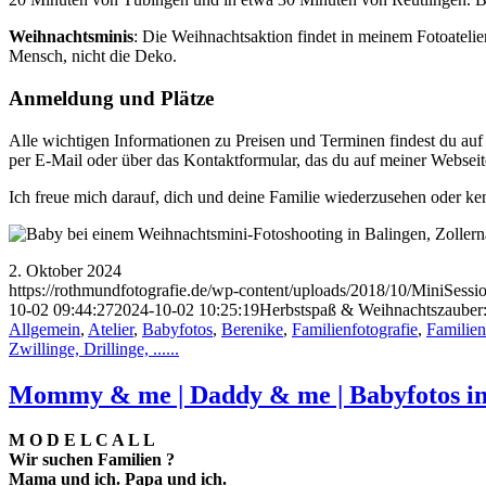
Weihnachtsminis
: Die Weihnachtsaktion findet in meinem Fotoatelier 
Mensch, nicht die Deko.
Anmeldung und Plätze
Alle wichtigen Informationen zu Preisen und Terminen findest du auf 
per E-Mail oder über das Kontaktformular, das du auf meiner Webseite
Ich freue mich darauf, dich und deine Familie wiederzusehen oder k
2. Oktober 2024
https://rothmundfotografie.de/wp-content/uploads/2018/10/MiniSess
10-02 09:44:27
2024-10-02 10:25:19
Herbstspaß & Weihnachtszauber:
Allgemein
,
Atelier
,
Babyfotos
,
Berenike
,
Familienfotografie
,
Familien
Zwillinge, Drillinge, ......
Mommy & me | Daddy & me | Babyfotos i
M O D E L C A L L
Wir suchen Familien ?
Mama und ich. Papa und ich.