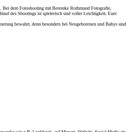
en. Bei dem Fotoshooting mit Berenike Rothmund Fotografie,
uf des Shootings ist spielerisch und voller Leichtigkeit. Euer
innerung bewahrt, denn besonders bei Neugeborenen und Babys sind
ezwecke wie z.B. Lookbook, auf Messen, Website, Social Media etc.