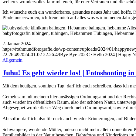
weiteres wundervolles Jahr mit euch, für euer Vertrauen und die schön
Ich wünsche euch ein wunderbares, gesundes neues Jahr und hoffe, ihr
Pfade uns erwarten, ich freue mich auf alles was wir im neuen Jahr
2. Januar 2024
https://rothmundfotografie.de/wp-content/uploads/2024/01/happynew
22:26:49
2024-01-02 22:26:49
Bye Bye 2023 > Hello 2024 | Happy 
Allgemein
Juhu! Es geht wieder los! | Fotoshooting in
Mit dem heutigen, sonnigen Tag, darf ich euch schreiben, dass ich me
Gemeinsam mit meinem hier ansässigen Ordnungsamt und der Rechtsab
auch wieder im öffentlichen Raum, also der schönen Natur, unterwegs
Abgesegnet wurde dieser Weg durch mein Ordnungsamt, sowie durch d
Ab sofort darf ich also für euch auch wieder Erinnerungen, auf Bilder
Schwangere, werdende Mütter, müssen nicht mehr allein ohne ihren 
Familienbilder in der Natur besuchen, Babyfotos und Kinderfotos im 