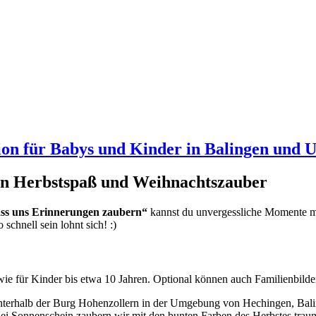
ion für Babys und Kinder in Balingen und
on Herbstspaß und Weihnachtszauber
ss uns Erinnerungen zaubern“
kannst du unvergessliche Momente mit
o schnell sein lohnt sich! :)
wie für Kinder bis etwa 10 Jahren. Optional können auch Familienbilder
unterhalb der Burg Hohenzollern in der Umgebung von Hechingen, Baling
i Sonnenschein zaubern wir mit den bunten Farben des Herbstes traum