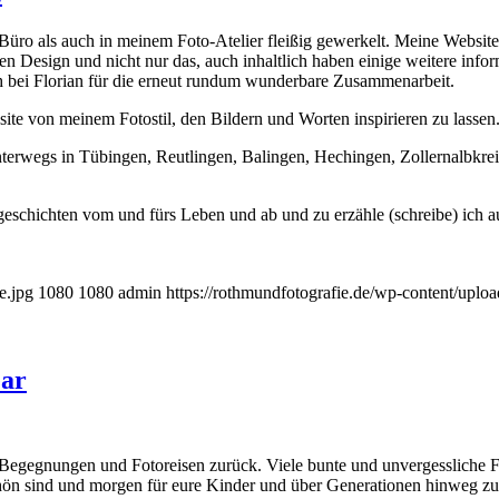
üro als auch in meinem Foto-Atelier fleißig gewerkelt. Meine Websit
uen Design und nicht nur das, auch inhaltlich haben einige weitere infor
h bei Florian für die erneut rundum wunderbare Zusammenarbeit.
ite von meinem Fotostil, den Bildern und Worten inspirieren zu lassen
geschichten vom und fürs Leben und ab und zu erzähle (schreibe) ich 
e.jpg
1080
1080
admin
https://rothmundfotografie.de/wp-content/upl
ear
r Begegnungen und Fotoreisen zurück. Viele bunte und unvergessliche F
hön sind und morgen für eure Kinder und über Generationen hinweg z