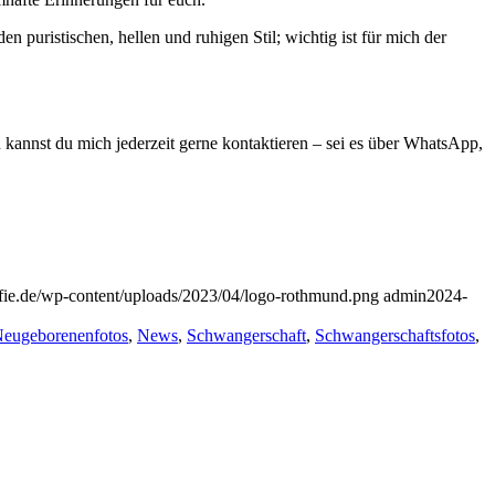
en puristischen, hellen und ruhigen Stil; wichtig ist für mich der
 kannst du mich jederzeit gerne kontaktieren – sei es über WhatsApp,
afie.de/wp-content/uploads/2023/04/logo-rothmund.png
admin
2024-
eugeborenenfotos
,
News
,
Schwangerschaft
,
Schwangerschaftsfotos
,