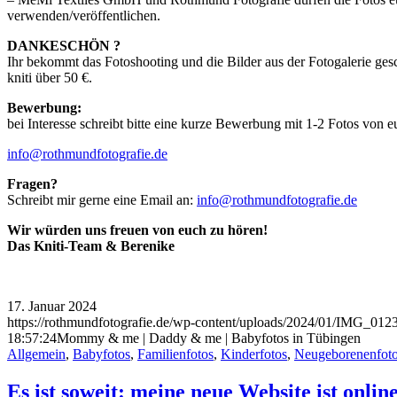
verwenden/veröffentlichen.
DANKESCHÖN ?
Ihr bekommt das Fotoshooting und die Bilder aus der Fotogalerie ges
kniti über 50 €.
Bewerbung:
bei Interesse schreibt bitte eine kurze Bewerbung mit 1-2 Fotos von 
info@rothmundfotografie.de
Fragen?
Schreibt mir gerne eine Email an:
info@rothmundfotografie.de
Wir würden uns freuen von euch zu hören!
Das Kniti-Team & Berenike
17. Januar 2024
https://rothmundfotografie.de/wp-content/uploads/2024/01/IMG_0123
18:57:24
Mommy & me | Daddy & me | Babyfotos in Tübingen
Allgemein
,
Babyfotos
,
Familienfotos
,
Kinderfotos
,
Neugeborenenfot
Es ist soweit: meine neue Website ist onlin