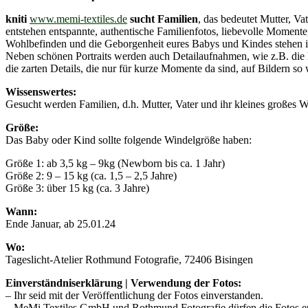
kniti
www.memi-textiles.de
sucht Familien
, das bedeutet Mutter, V
entstehen entspannte, authentische Familienfotos, liebevolle Momente
Wohlbefinden und die Geborgenheit eures Babys und Kindes stehen im
Neben schönen Portraits werden auch Detailaufnahmen, wie z.B. di
die zarten Details, die nur für kurze Momente da sind, auf Bildern s
Wissenswertes:
Gesucht werden Familien, d.h. Mutter, Vater und ihr kleines großes 
Größe:
Das Baby oder Kind sollte folgende Windelgröße haben:
Größe 1: ab 3,5 kg – 9kg (Newborn bis ca. 1 Jahr)
Größe 2: 9 – 15 kg (ca. 1,5 – 2,5 Jahre)
Größe 3: über 15 kg (ca. 3 Jahre)
Wann:
Ende Januar, ab 25.01.24
Wo:
Tageslicht-Atelier Rothmund Fotografie, 72406 Bisingen
Einverständniserklärung | Verwendung der Fotos:
– Ihr seid mit der Veröffentlichung der Fotos einverstanden.
– MeMi Textiles GmbH und Rothmund Fotografie dürfen die Fotos eur