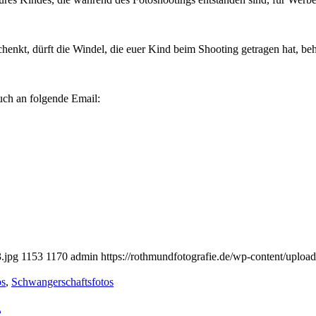
chenkt, dürft die Windel, die euer Kind beim Shooting getragen hat, be
euch an folgende Email:
.jpg
1153
1170
admin
https://rothmundfotografie.de/wp-content/uplo
os
,
Schwangerschaftsfotos
e