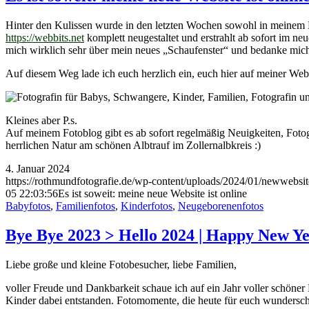
Hinter den Kulissen wurde in den letzten Wochen sowohl in meinem B
https://webbits.net
komplett neugestaltet und erstrahlt ab sofort im ne
mich wirklich sehr über mein neues „Schaufenster“ und bedanke mic
Auf diesem Weg lade ich euch herzlich ein, euch hier auf meiner Webs
Kleines aber P.s.
Auf meinem Fotoblog gibt es ab sofort regelmäßig Neuigkeiten, Foto
herrlichen Natur am schönen Albtrauf im Zollernalbkreis :)
4. Januar 2024
https://rothmundfotografie.de/wp-content/uploads/2024/01/newwebsit
05 22:03:56
Es ist soweit: meine neue Website ist online
Babyfotos
,
Familienfotos
,
Kinderfotos
,
Neugeborenenfotos
Bye Bye 2023 > Hello 2024 | Happy New Y
Liebe große und kleine Fotobesucher, liebe Familien,
voller Freude und Dankbarkeit schaue ich auf ein Jahr voller schöne
Kinder dabei entstanden. Fotomomente, die heute für euch wundersc