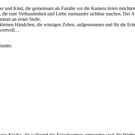
ater und Kind, die gemeinsam als Familie vor die Kamera treten möcht
, die eure Verbundenheit und Liebe zueinander sichtbar machen. Der Abla
mer an erster Stelle.
e kleinen Händchen, die winzigen Zehen, aufgenommen und für die Er
o wertvoll…
Wunder.
es Kindes, die während des Fotoshootings entstanden sind, für Werb