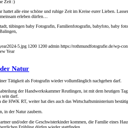
e Zeit :)
 hattet alle eine schöne und ruhige Zeit im Kreise eurer Lieben. Lasse
 gemeinsam erleben dürfen…
year2024-5.jpg
1200
1200
admin
https://rothmundfotografie.de/wp-co
New Year
 der Natur
iner Tätigkeit als Fotografin wieder vollumfänglich nachgehen darf.
teilung der Handwerkskammer Reutlingen, ist mit dem heutigen Tag be
 sein darf.
ie HWK RT, weiter hat dies auch das Wirtschaftsministerium bestätig
n, in der Natur zaubern.
Partner und/oder die Geschwisterkinder kommen, die Familie eines Ha
herrlichen Frühling dürfen wieder stattfinden…