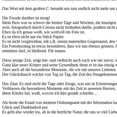
Das Wort mit dem großen C. beraubt uns nun endlich nicht mehr um 
Die Freude darüber ist riesig!
Mein Herz war so schwer die letzten Tage und Wochen, die traurigen 
uvm. fotografisch durch Corona nicht festhalten durfte, prallten nicht a
Eben da ich genau weiß, wie wertvoll ein Foto ist.
Es ist eben nicht nur ein Stück Papier.
Es ist nicht vergleichbar, mit z.B. einem materiellen Gegenstand, den
Ein Fotoshooting ist etwas besonderes, dass wir uns ebenso gönnen.
entstehen darf, ist bleibend. Für immer.
Diese jetzige Zeit, zeigt mir- und vielleicht auch euch wie nie zuvor, 
Ganz klar unser Körper und seine Gesundheit, denn er ist das einzig
Aber auch all die besonderen Momente, die wir mit unseren Liebsten er
Der Glücksbauch wächst von Tag zu Tag, die Zeit des Neugeborenenz
Das Zitat: Es sind nicht die Tage oder Zeugs, was uns in Erinnerungen
Verblassen die besonderen Momente mit der Zeit in unserem Herzen, so 
ältere Kinder hat, weiß, wovon ich hier gerade schreibe…
Als heute die Email von meinem Ordnungsamt mit der Information kam
Glück und Dankbarkeit pur.
Es geht also wieder los, ab in die herrliche Natur, die uns so viel Li