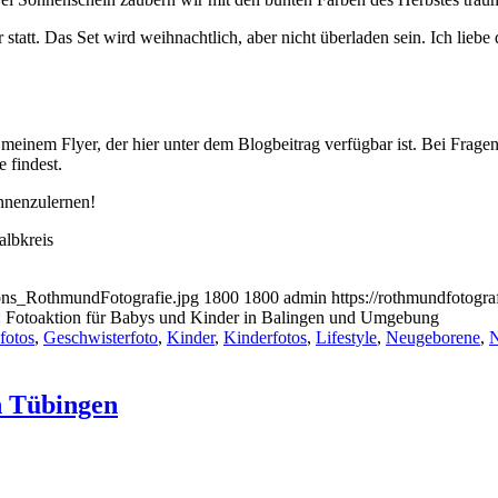
statt. Das Set wird weihnachtlich, aber nicht überladen sein. Ich liebe d
meinem Flyer, der hier unter dem Blogbeitrag verfügbar ist. Bei Fragen
 findest.
ennenzulernen!
ions_RothmundFotografie.jpg
1800
1800
admin
https://rothmundfotogr
 Fotoaktion für Babys und Kinder in Balingen und Umgebung
fotos
,
Geschwisterfoto
,
Kinder
,
Kinderfotos
,
Lifestyle
,
Neugeborene
,
N
n Tübingen