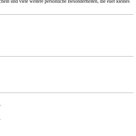
heln und viele weitere persönliche Besonderheiten, die euer kleines
,
.