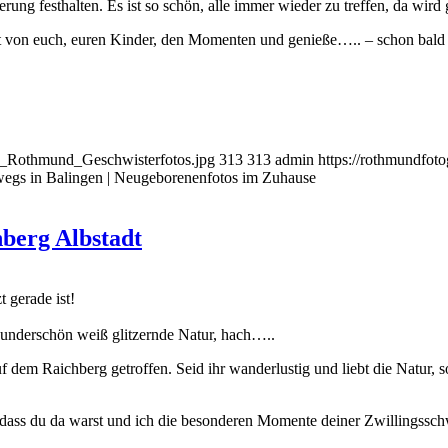
ung festhalten. Es ist so schön, alle immer wieder zu treffen, da wird
t von euch, euren Kinder, den Momenten und genieße….. – schon bald 
ild_Rothmund_Geschwisterfotos.jpg
313
313
admin
https://rothmundfot
wegs in Balingen | Neugeborenenfotos im Zuhause
hberg Albstadt
t gerade ist!
underschön weiß glitzernde Natur, hach…..
f dem Raichberg getroffen. Seid ihr wanderlustig und liebt die Natur
ass du da warst und ich die besonderen Momente deiner Zwillingsschwa