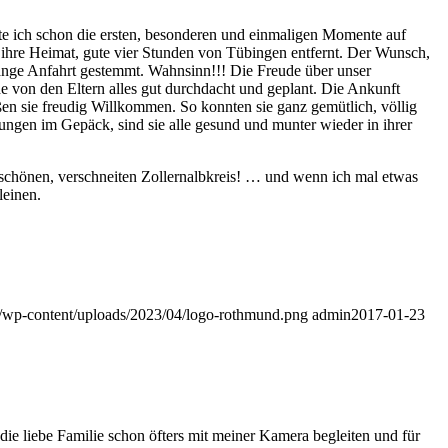
te ich schon die ersten, besonderen und einmaligen Momente auf
 ihre Heimat, gute vier Stunden von Tübingen entfernt. Der Wunsch,
lange Anfahrt gestemmt. Wahnsinn!!! Die Freude über unser
de von den Eltern alles gut durchdacht und geplant. Die Ankunft
eßen sie freudig Willkommen. So konnten sie ganz gemütlich, völlig
ungen im Gepäck, sind sie alle gesund und munter wieder in ihrer
 schönen, verschneiten Zollernalbkreis! … und wenn ich mal etwas
leinen.
de/wp-content/uploads/2023/04/logo-rothmund.png
admin
2017-01-23
die liebe Familie schon öfters mit meiner Kamera begleiten und für