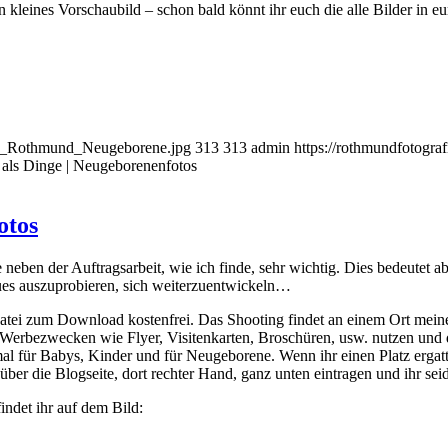
 kleines Vorschaubild – schon bald könnt ihr euch die alle Bilder in e
bild_Rothmund_Neugeborene.jpg
313
313
admin
https://rothmundfotogra
r als Dinge | Neugeborenenfotos
otos
fe neben der Auftragsarbeit, wie ich finde, sehr wichtig. Dies bedeutet 
neues auszuprobieren, sich weiterzuentwickeln…
 Datei zum Download kostenfrei. Das Shooting findet an einem Ort meiner
 Werbezwecken wie Flyer, Visitenkarten, Broschüren, usw. nutzen und di
l für Babys, Kinder und für Neugeborene. Wenn ihr einen Platz ergatter
über die Blogseite, dort rechter Hand, ganz unten eintragen und ihr seid
indet ihr auf dem Bild: