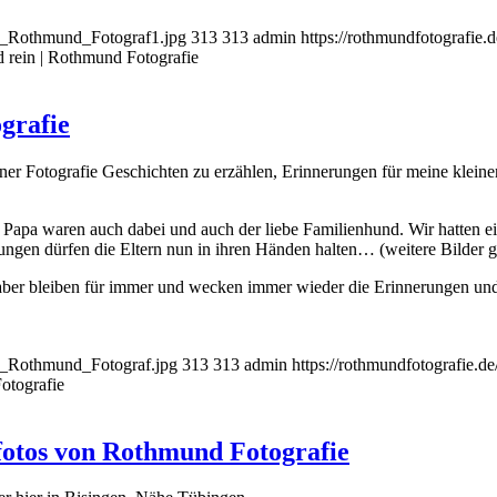
ild_Rothmund_Fotograf1.jpg
313
313
admin
https://rothmundfotografie
und rein | Rothmund Fotografie
grafie
meiner Fotografie Geschichten zu erzählen, Erinnerungen für meine klei
Papa waren auch dabei und auch der liebe Familienhund. Wir hatten ei
gen dürfen die Eltern nun in ihren Händen halten… (weitere Bilder gib
tos aber bleiben für immer und wecken immer wieder die Erinnerunge
ld_Rothmund_Fotograf.jpg
313
313
admin
https://rothmundfotografie.
otografie
otos von Rothmund Fotografie