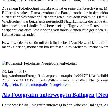
Vor einigen Wochen besuchte mich ein kleiner Junge in meinem Ateli
Zu seinem Fotoshooting mitgebracht hat er seine drei Geschwister, 
Bildern festhalten. Damals wohnte die Familie noch hier, in der sch
auch für ihr Nesthäkchen Erinnerungen auf Bildern von mir als ihre
Wiedersehen war beiderseits riesengroß! Natürlich sollte die lange A
hier im schönen Ländle, fand bereits einige Tage vor dem Fotoshootin
entspannt, das erste Fotoshooting von ihrem kleinen Bub genießen. G
Heimat Jena gelandet.
Es war wieder so schön mit euch ihr Lieben! Von Herzen Danke für a
mehr Zeit finde, momentan bin ich fast nur im Atelier mit meiner Kam
23. Januar 2017
https://rothmundfotografie.de/wp-content/uploads/2017/01/Artikelbi
21:53:02
2023-12-19 11:29:17
Willkommen auf der Welt | Neugeboren
Allgemein
,
Familienfotografie
,
Neugeborene
Als Fotografin unterwegs in Balingen | N
Heute war ich als Fotografin unterwegs in der Nähe von Balingen. Auf