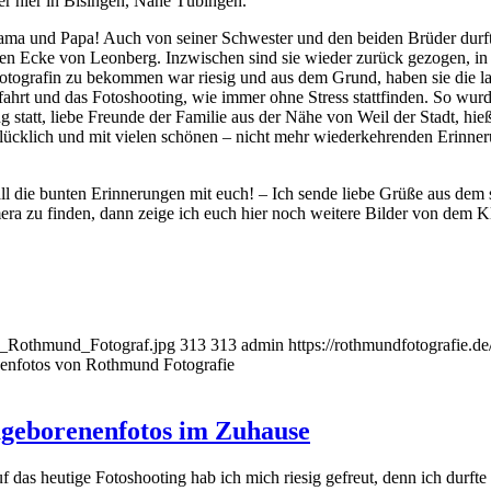
er hier in Bisingen, Nähe Tübingen.
Mama und Papa! Auch von seiner Schwester und den beiden Brüder durf
önen Ecke von Leonberg. Inzwischen sind sie wieder zurück gezogen, in
 Fotografin zu bekommen war riesig und aus dem Grund, haben sie die 
nfahrt und das Fotoshooting, wie immer ohne Stress stattfinden. So wur
g statt, liebe Freunde der Familie aus der Nähe von Weil der Stadt, hi
lücklich und mit vielen schönen – nicht mehr wiederkehrenden Erinner
ll die bunten Erinnerungen mit euch! – Ich sende liebe Grüße aus dem
era zu finden, dann zeige ich euch hier noch weitere Bilder von dem K
ld_Rothmund_Fotograf.jpg
313
313
admin
https://rothmundfotografie.
enfotos von Rothmund Fotografie
eugeborenenfotos im Zuhause
 das heutige Fotoshooting hab ich mich riesig gefreut, denn ich durfte 