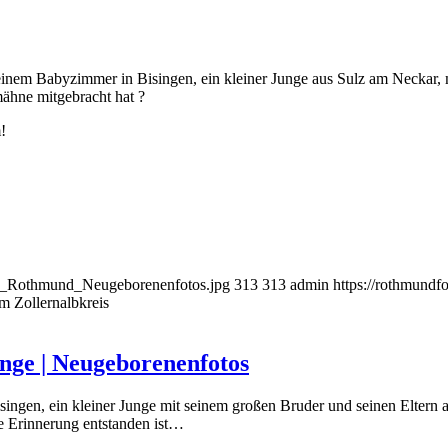
einem Babyzimmer in Bisingen, ein kleiner Junge aus Sulz am Neckar, mi
mähne mitgebracht hat ?
!
ild_Rothmund_Neugeborenenfotos.jpg
313
313
admin
https://rothmundf
m Zollernalbkreis
inge | Neugeborenenfotos
en, ein kleiner Junge mit seinem großen Bruder und seinen Eltern aus S
e Erinnerung entstanden ist…