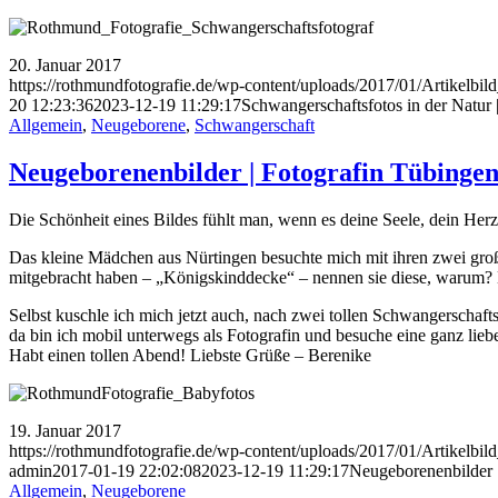
20. Januar 2017
https://rothmundfotografie.de/wp-content/uploads/2017/01/Artikel
20 12:23:36
2023-12-19 11:29:17
Schwangerschaftsfotos in der Natur 
Allgemein
,
Neugeborene
,
Schwangerschaft
Neugeborenenbilder | Fotografin Tübinge
Die Schönheit eines Bildes fühlt man, wenn es deine Seele, dein Herz
Das kleine Mädchen aus Nürtingen besuchte mich mit ihren zwei gro
mitgebracht haben – „Königskinddecke“ – nennen sie diese, warum? B
Selbst kuschle ich mich jetzt auch, nach zwei tollen Schwangersch
da bin ich mobil unterwegs als Fotografin und besuche eine ganz lie
Habt einen tollen Abend! Liebste Grüße – Berenike
19. Januar 2017
https://rothmundfotografie.de/wp-content/uploads/2017/01/Artikel
admin
2017-01-19 22:02:08
2023-12-19 11:29:17
Neugeborenenbilder 
Allgemein
,
Neugeborene