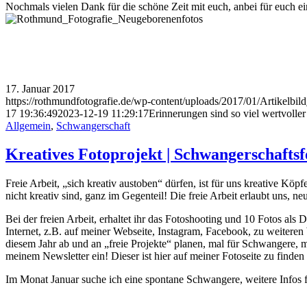
Nochmals vielen Dank für die schöne Zeit mit euch, anbei für euch ein
17. Januar 2017
https://rothmundfotografie.de/wp-content/uploads/2017/01/Artikel
17 19:36:49
2023-12-19 11:29:17
Erinnerungen sind so viel wertvolle
Allgemein
,
Schwangerschaft
Kreatives Fotoprojekt | Schwangerschaftsf
Freie Arbeit, „sich kreativ austoben“ dürfen, ist für uns kreative Köp
nicht kreativ sind, ganz im Gegenteil! Die freie Arbeit erlaubt uns, 
Bei der freien Arbeit, erhaltet ihr das Fotoshooting und 10 Fotos als
Internet, z.B. auf meiner Webseite, Instagram, Facebook, zu weiteren
diesem Jahr ab und an „freie Projekte“ planen, mal für Schwangere, ma
meinem Newsletter ein! Dieser ist hier auf meiner Fotoseite zu finden 
Im Monat Januar suche ich eine spontane Schwangere, weitere Infos f