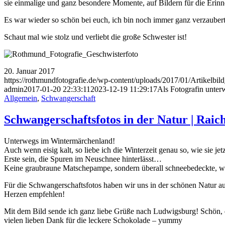
sie einmalige und ganz besondere Momente, auf Bildern für die Erinner
Es war wieder so schön bei euch, ich bin noch immer ganz verzauber
Schaut mal wie stolz und verliebt die große Schwester ist!
20. Januar 2017
https://rothmundfotografie.de/wp-content/uploads/2017/01/Artikelb
admin
2017-01-20 22:33:11
2023-12-19 11:29:17
Als Fotografin unter
Allgemein
,
Schwangerschaft
Schwangerschaftsfotos in der Natur | Raic
Unterwegs im Wintermärchenland!
Auch wenn eisig kalt, so liebe ich die Winterzeit genau so, wie sie jetz
Erste sein, die Spuren im Neuschnee hinterlässt…
Keine graubraune Matschepampe, sondern überall schneebedeckte, w
Für die Schwangerschaftsfotos haben wir uns in der schönen Natur au
Herzen empfehlen!
Mit dem Bild sende ich ganz liebe Grüße nach Ludwigsburg! Schön, d
vielen lieben Dank für die leckere Schokolade – yummy