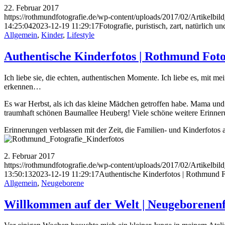
22. Februar 2017
https://rothmundfotografie.de/wp-content/uploads/2017/02/Artikelb
14:25:04
2023-12-19 11:29:17
Fotografie, puristisch, zart, natürlich 
Allgemein
,
Kinder
,
Lifestyle
Authentische Kinderfotos | Rothmund Foto
Ich liebe sie, die echten, authentischen Momente. Ich liebe es, mit 
erkennen…
Es war Herbst, als ich das kleine Mädchen getroffen habe. Mama und 
traumhaft schönen Baumallee Heuberg! Viele schöne weitere Erinnerun
Erinnerungen verblassen mit der Zeit, die Familien- und Kinderfo
2. Februar 2017
https://rothmundfotografie.de/wp-content/uploads/2017/02/Artikelbi
13:50:13
2023-12-19 11:29:17
Authentische Kinderfotos | Rothmund F
Allgemein
,
Neugeborene
Willkommen auf der Welt | Neugeborenenf