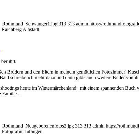
bild_Rothmund_Schwanger1.jpg
313
313
admin
https://rothmundfotograf
| Raichberg Albstadt
n
 berührt.
ßen Brüdern und den Eltern in meinem gemütlichen Fotozimmer! Kuschel
ald schreibe ich mehr dazu und dann gibts auch weitere Bilder von ih
aftsshootings heute im Wintermärchenland, mit einem spannenden Buch
be Familie…
bild_Rothmund_Neugeborenenfotos2.jpg
313
313
admin
https://rothmund
| Fotografin Tübingen