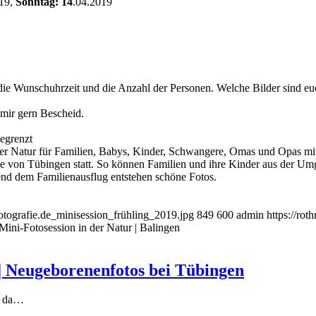
019,
Sonntag: 14
.04.2019
ie Wunschuhrzeit und die Anzahl der Personen. Welche Bilder sind eu
 mir gern Bescheid.
begrenzt
otografie.de_minisession_frühling_2019.jpg
849
600
admin
https://ro
Mini-Fotosession in der Natur | Balingen
! | Neugeborenenfotos bei Tübingen
er da…