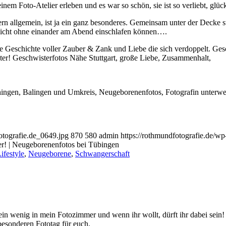
nem Foto-Atelier erleben und es war so schön, sie ist so verliebt, glüc
 allgemein, ist ja ein ganz besonderes. Gemeinsam unter der Decke s
 nicht ohne einander am Abend einschlafen können….
ne Geschichte voller Zauber & Zank und Liebe die sich verdoppelt. Ges
otografie.de_0649.jpg
870
580
admin
https://rothmundfotografie.de/w
ter! | Neugeborenenfotos bei Tübingen
ifestyle
,
Neugeborene
,
Schwangerschaft
ein wenig in mein Fotozimmer und wenn ihr wollt, dürft ihr dabei sein!
 besonderen Fototag für euch.