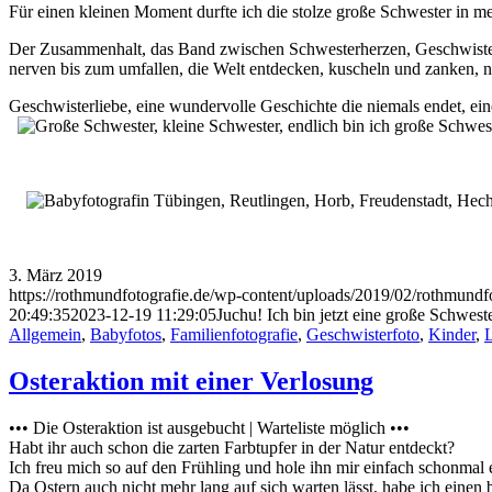
Für einen kleinen Moment durfte ich die stolze große Schwester in mei
Der Zusammenhalt, das Band zwischen Schwesterherzen, Geschwistern
nerven bis zum umfallen, die Welt entdecken, kuscheln und zanken,
Geschwisterliebe, eine wundervolle Geschichte die niemals endet, ei
3. März 2019
https://rothmundfotografie.de/wp-content/uploads/2019/02/rothmundf
20:49:35
2023-12-19 11:29:05
Juchu! Ich bin jetzt eine große Schwes
Allgemein
,
Babyfotos
,
Familienfotografie
,
Geschwisterfoto
,
Kinder
,
L
Osteraktion mit einer Verlosung
••• Die Osteraktion ist ausgebucht | Warteliste möglich •••
Habt ihr auch schon die zarten Farbtupfer in der Natur entdeckt?
Ich freu mich so auf den Frühling und hole ihn mir einfach schonmal 
Da Ostern auch nicht mehr lang auf sich warten lässt, habe ich einen