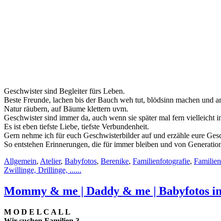
Geschwister sind Begleiter fürs Leben.
Beste Freunde, lachen bis der Bauch weh tut, blödsinn machen und ande
Natur räubern, auf Bäume klettern uvm.
Geschwister sind immer da, auch wenn sie später mal fern vielleicht i
Es ist eben tiefste Liebe, tiefste Verbundenheit.
Gern nehme ich für euch Geschwisterbilder auf und erzähle eure Gesc
So entstehen Erinnerungen, die für immer bleiben und von Generat
Allgemein
,
Atelier
,
Babyfotos
,
Berenike
,
Familienfotografie
,
Familien
Zwillinge, Drillinge, ......
Mommy & me | Daddy & me | Babyfotos i
M O D E L C A L L
Wir suchen Familien ?