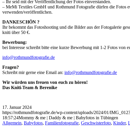
– Ihr seid mit der Veröffentlichung der Fotos einverstanden.
– MeMi Textiles GmbH und Rothmund Fotografie dürfen die Fotos eur
verwenden/veröffentlichen.
DANKESCHÖN ?
Ihr bekommt das Fotoshooting und die Bilder aus der Fotogalerie ges
kniti über 50 €.
Bewerbung:
bei Interesse schreibt bitte eine kurze Bewerbung mit 1-2 Fotos von 
info@rothmundfotografie.de
Fragen?
Schreibt mir gerne eine Email an:
info@rothmundfotografie.de
Wir würden uns freuen von euch zu hören!
Das Kniti-Team & Berenike
17. Januar 2024
https://rothmundfotografie.de/wp-content/uploads/2024/01/IMG_0123
18:57:24
Mommy & me | Daddy & me | Babyfotos in Tübingen
Allgemein
,
Babyfotos
,
Familienfotografie
,
Geschwisterfoto
,
Kinder
,
L