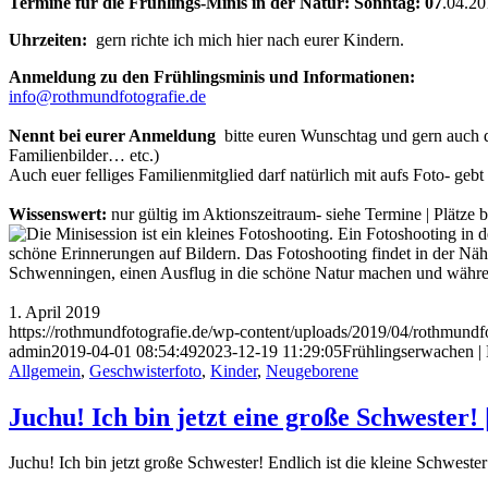
Termine für die Frühlings-Minis in der Natur:
Sonntag: 07
.04.2
Uhrzeiten:
gern richte ich mich hier nach eurer Kindern.
Anmeldung zu den
Frühlingsminis
und Informationen:
info@rothmundfotografie.de
Nennt bei eurer Anmeldung
bitte euren Wunschtag und gern auch d
Familienbilder… etc.)
Auch euer felliges Familienmitglied darf natürlich mit aufs Foto- gebt
Wissenswert:
nur gültig im Aktionszeitraum- siehe Termine | Plätze 
1. April 2019
https://rothmundfotografie.de/wp-content/uploads/2019/04/rothmundf
admin
2019-04-01 08:54:49
2023-12-19 11:29:05
Frühlingserwachen | 
Allgemein
,
Geschwisterfoto
,
Kinder
,
Neugeborene
Juchu! Ich bin jetzt eine große Schwester
Juchu! Ich bin jetzt große Schwester! Endlich ist die kleine Schwest