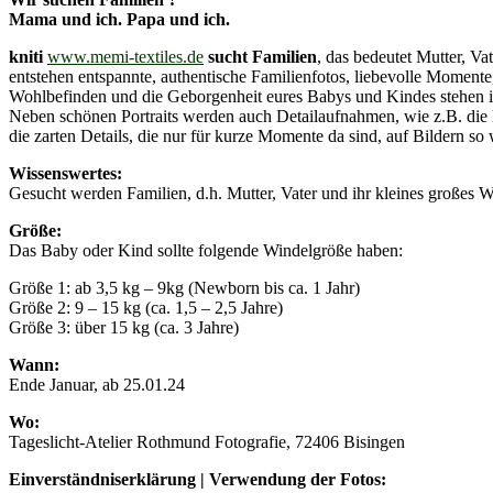
Mama und ich. Papa und ich.
kniti
www.memi-textiles.de
sucht Familien
, das bedeutet Mutter, V
entstehen entspannte, authentische Familienfotos, liebevolle Momente
Wohlbefinden und die Geborgenheit eures Babys und Kindes stehen im
Neben schönen Portraits werden auch Detailaufnahmen, wie z.B. di
die zarten Details, die nur für kurze Momente da sind, auf Bildern s
Wissenswertes:
Gesucht werden Familien, d.h. Mutter, Vater und ihr kleines großes 
Größe:
Das Baby oder Kind sollte folgende Windelgröße haben:
Größe 1: ab 3,5 kg – 9kg (Newborn bis ca. 1 Jahr)
Größe 2: 9 – 15 kg (ca. 1,5 – 2,5 Jahre)
Größe 3: über 15 kg (ca. 3 Jahre)
Wann:
Ende Januar, ab 25.01.24
Wo:
Tageslicht-Atelier Rothmund Fotografie, 72406 Bisingen
Einverständniserklärung | Verwendung der Fotos: