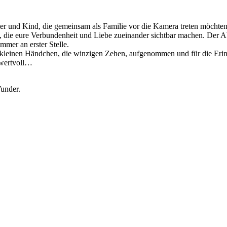
ater und Kind, die gemeinsam als Familie vor die Kamera treten möcht
, die eure Verbundenheit und Liebe zueinander sichtbar machen. Der Abla
mer an erster Stelle.
e kleinen Händchen, die winzigen Zehen, aufgenommen und für die Er
o wertvoll…
Wunder.