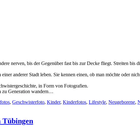
re nerven, bis der Gegenüber fast bis zur Decke fliegt. Streiten bis d
n einer anderer Stadt leben. Sie kennen einen, ob man möchte oder nich
hwistergeschichte, in Form von Fotografien.
ion zu Generation wandern…
fotos
,
Geschwisterfoto
,
Kinder
,
Kinderfotos
,
Lifestyle
,
Neugeborene
,
N
n Tübingen