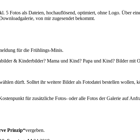
inkl. 5 Fotos als Dateien, hochauflösend, optimiert, ohne Logo. Über e
ne Downloadgalerie, von mir zugesendet bekommt.
meldung für die Frühlings-Minis.
enbilder & Kinderbilder? Mama und Kind? Papa und Kind? Bilder mit
len dürft. Solltet ihr weitere Bilder als Fotodatei bestellen wollen, kön
Kostenpunkt für zusätzliche Fotos- oder alle Fotos der Galerie auf Anfr
erve Prinzip“
vergeben.