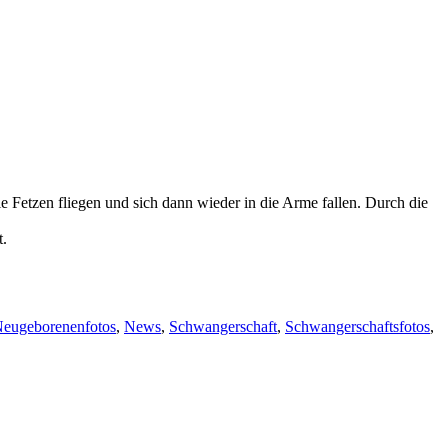
ie Fetzen fliegen und sich dann wieder in die Arme fallen. Durch die
t.
eugeborenenfotos
,
News
,
Schwangerschaft
,
Schwangerschaftsfotos
,