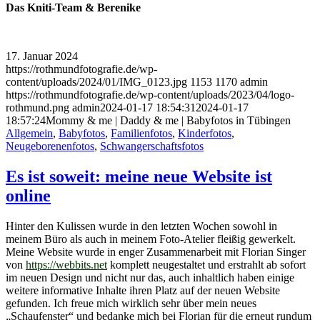
Das Kniti-Team & Berenike
17. Januar 2024
https://rothmundfotografie.de/wp-
content/uploads/2024/01/IMG_0123.jpg
1153
1170
admin
https://rothmundfotografie.de/wp-content/uploads/2023/04/logo-
rothmund.png
admin
2024-01-17 18:54:31
2024-01-17
18:57:24
Mommy & me | Daddy & me | Babyfotos in Tübingen
Allgemein
,
Babyfotos
,
Familienfotos
,
Kinderfotos
,
Neugeborenenfotos
,
Schwangerschaftsfotos
Es ist soweit: meine neue Website ist
online
Hinter den Kulissen wurde in den letzten Wochen sowohl in
meinem Büro als auch in meinem Foto-Atelier fleißig gewerkelt.
Meine Website wurde in enger Zusammenarbeit mit Florian Singer
von
https://webbits.net
komplett neugestaltet und erstrahlt ab sofort
im neuen Design und nicht nur das, auch inhaltlich haben einige
weitere informative Inhalte ihren Platz auf der neuen Website
gefunden. Ich freue mich wirklich sehr über mein neues
„Schaufenster“ und bedanke mich bei Florian für die erneut rundum