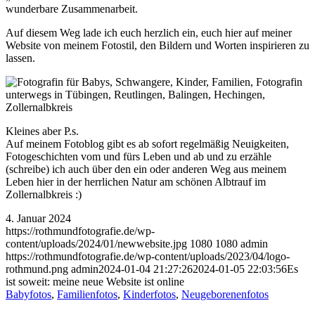
wunderbare Zusammenarbeit.
Auf diesem Weg lade ich euch herzlich ein, euch hier auf meiner
Website von meinem Fotostil, den Bildern und Worten inspirieren zu
lassen.
Kleines aber P.s.
Auf meinem Fotoblog gibt es ab sofort regelmäßig Neuigkeiten,
Fotogeschichten vom und fürs Leben und ab und zu erzähle
(schreibe) ich auch über den ein oder anderen Weg aus meinem
Leben hier in der herrlichen Natur am schönen Albtrauf im
Zollernalbkreis :)
4. Januar 2024
https://rothmundfotografie.de/wp-
content/uploads/2024/01/newwebsite.jpg
1080
1080
admin
https://rothmundfotografie.de/wp-content/uploads/2023/04/logo-
rothmund.png
admin
2024-01-04 21:27:26
2024-01-05 22:03:56
Es
ist soweit: meine neue Website ist online
Babyfotos
,
Familienfotos
,
Kinderfotos
,
Neugeborenenfotos