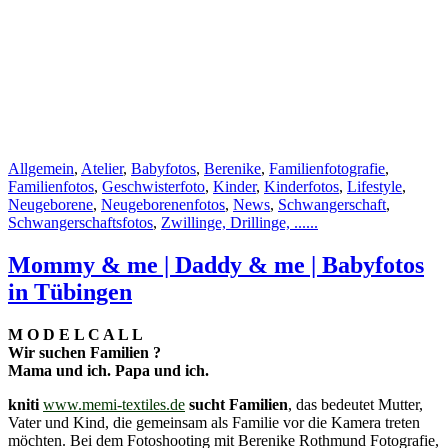
Allgemein
,
Atelier
,
Babyfotos
,
Berenike
,
Familienfotografie
,
Familienfotos
,
Geschwisterfoto
,
Kinder
,
Kinderfotos
,
Lifestyle
,
Neugeborene
,
Neugeborenenfotos
,
News
,
Schwangerschaft
,
Schwangerschaftsfotos
,
Zwillinge, Drillinge, ......
Mommy & me | Daddy & me | Babyfotos
in Tübingen
M O D E L C A L L
Wir suchen Familien ?
Mama und ich. Papa und ich.
kniti
www.memi-textiles.de
sucht Familien
, das bedeutet Mutter,
Vater und Kind, die gemeinsam als Familie vor die Kamera treten
möchten. Bei dem Fotoshooting mit Berenike Rothmund Fotografie,