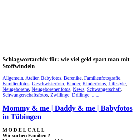
Schlagwortarchiv für:
wie viel geld spart man mit
Stoffwindeln
Allgemein
,
Atelier
,
Babyfotos
,
Berenike
,
Familienfotografie
,
Familienfotos
,
Geschwisterfoto
,
Kinder
,
Kinderfotos
,
Lifestyle
,
Neugeborene
,
Neugeborenenfotos
,
News
,
Schwangerschaft
,
Schwangerschaftsfotos
,
Zwillinge, Drillinge, ......
Mommy & me | Daddy & me | Babyfotos
in Tübingen
M O D E L C A L L
Wir suchen Familien ?