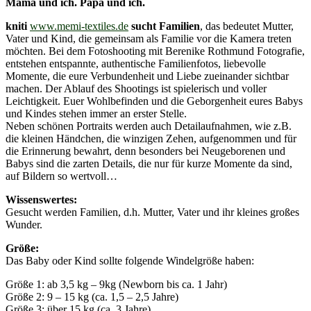
Mama und ich. Papa und ich.
kniti
www.memi-textiles.de
sucht Familien
, das bedeutet Mutter,
Vater und Kind, die gemeinsam als Familie vor die Kamera treten
möchten. Bei dem Fotoshooting mit Berenike Rothmund Fotografie,
entstehen entspannte, authentische Familienfotos, liebevolle
Momente, die eure Verbundenheit und Liebe zueinander sichtbar
machen. Der Ablauf des Shootings ist spielerisch und voller
Leichtigkeit. Euer Wohlbefinden und die Geborgenheit eures Babys
und Kindes stehen immer an erster Stelle.
Neben schönen Portraits werden auch Detailaufnahmen, wie z.B.
die kleinen Händchen, die winzigen Zehen, aufgenommen und für
die Erinnerung bewahrt, denn besonders bei Neugeborenen und
Babys sind die zarten Details, die nur für kurze Momente da sind,
auf Bildern so wertvoll…
Wissenswertes:
Gesucht werden Familien, d.h. Mutter, Vater und ihr kleines großes
Wunder.
Größe:
Das Baby oder Kind sollte folgende Windelgröße haben:
Größe 1: ab 3,5 kg – 9kg (Newborn bis ca. 1 Jahr)
Größe 2: 9 – 15 kg (ca. 1,5 – 2,5 Jahre)
Größe 3: über 15 kg (ca. 3 Jahre)