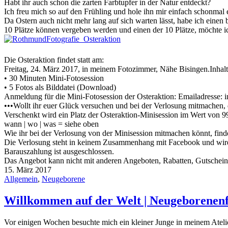
Habt ihr auch schon die zarten Farbtupfer in der Natur entdeckt?
Ich freu mich so auf den Frühling und hole ihn mir einfach schonmal 
Da Ostern auch nicht mehr lang auf sich warten lässt, habe ich einen
10 Plätze können vergeben werden und einen der 10 Plätze, möchte i
Die Osteraktion findet statt am:
Freitag, 24. März 2017, in meinem Fotozimmer, Nähe Bisingen.Inhalt 
• 30 Minuten Mini-Fotosession
• 5 Fotos als Bilddatei (Download)
Anmeldung für die Mini-Fotosession der Osteraktion: Emailadresse: 
•••Wollt ihr euer Glück versuchen und bei der Verlosung mitmachen, d
Verschenkt wird ein Platz der Osteraktion-Minisession im Wert von 9
wann | wo | was = siehe oben
Wie ihr bei der Verlosung von der Minisession mitmachen könnt, fin
Die Verlosung steht in keinem Zusammenhang mit Facebook und wird 
Barauszahlung ist ausgeschlossen.
Das Angebot kann nicht mit anderen Angeboten, Rabatten, Gutschein
15. März 2017
Allgemein
,
Neugeborene
Willkommen auf der Welt | Neugeborenenf
Vor einigen Wochen besuchte mich ein kleiner Junge in meinem Ateli