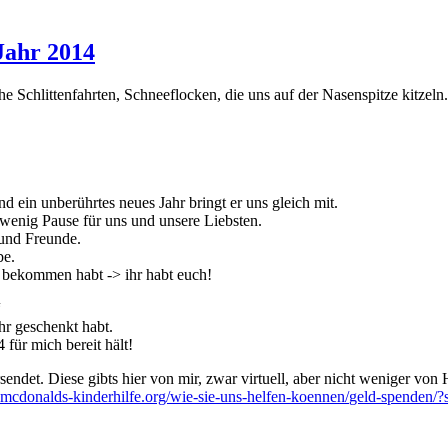
Jahr 2014
 Schlittenfahrten, Schneeflocken, die uns auf der Nasenspitze kitzeln.
d ein unberührtes neues Jahr bringt er uns gleich mit.
n wenig Pause für uns und unsere Liebsten.
 und Freunde.
be.
t bekommen habt -> ihr habt euch!
“
hr geschenkt habt.
 für mich bereit hält!
rsendet. Diese gibts hier von mir, zwar virtuell, aber nicht weniger von
cdonalds-kinderhilfe.o
rg/
wie-sie-uns-helfen-koennen/
geld-spenden/
?