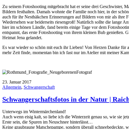
Zu seinem Fotoshooting mitgebracht hat er seine drei Geschwister, 
Bildern festhalten. Damals wohnte die Familie noch hier, in der sch
auch für ihr Nesthäkchen Erinnerungen auf Bildern von mir als ihre
Wiedersehen war beiderseits riesengroß! Natürlich sollte die lange A
hier im schönen Ländle, fand bereits einige Tage vor dem Fotoshootin
entspannt, das erste Fotoshooting von ihrem kleinen Bub genießen. G
Heimat Jena gelandet.
Es war wieder so schön mit euch ihr Lieben! Von Herzen Danke für a
mehr Zeit finde, momentan bin ich fast nur im Atelier mit meiner Kam
23. Januar 2017
Allgemein
,
Schwangerschaft
Schwangerschaftsfotos in der Natur | Raic
Unterwegs im Wintermärchenland!
Auch wenn eisig kalt, so liebe ich die Winterzeit genau so, wie sie jetz
Erste sein, die Spuren im Neuschnee hinterlässt…
Keine graubraune Matschepampe, sondern überall schneebedeckte, w