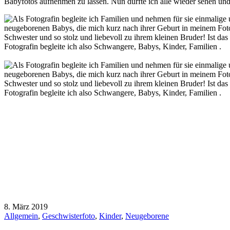
Babyfotos aufnehmen zu lassen. Nun durfte ich alle wieder sehen un
8. März 2019
Allgemein
,
Geschwisterfoto
,
Kinder
,
Neugeborene