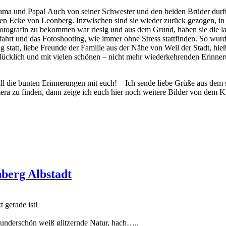
Mama und Papa! Auch von seiner Schwester und den beiden Brüder durf
önen Ecke von Leonberg. Inzwischen sind sie wieder zurück gezogen, in
 Fotografin zu bekommen war riesig und aus dem Grund, haben sie die 
nfahrt und das Fotoshooting, wie immer ohne Stress stattfinden. So wur
g statt, liebe Freunde der Familie aus der Nähe von Weil der Stadt, hi
lücklich und mit vielen schönen – nicht mehr wiederkehrenden Erinner
ll die bunten Erinnerungen mit euch! – Ich sende liebe Grüße aus dem
era zu finden, dann zeige ich euch hier noch weitere Bilder von dem K
hberg Albstadt
t gerade ist!
underschön weiß glitzernde Natur, hach…..