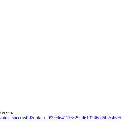
 Herzen.
status=successful&token=99
9cd641116c29ad613286ed5b2c
46c5