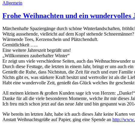
Allgemein
Frohe Weihnachten und ein wundervolles 
Märchenhafte Spaziergänge durch schöne Winterlandschaften, fröhliche
Witzig aussehende, vielleicht auf dem Kopf stehende Schneemänner?
Wärmende Tees, Kerzenschein und Plätzchenduft.
Gemütlichkeit …..
Eine weitere Jahreszeit begrüßt uns!
„Willkommen zauberhafter Winter“
Er zeigt uns viele verschiedene Seiten, auch das Weihnachtswunder un
Durch diese Festtage, die letzten in einem Jahr, bringt er uns auch ei
Genießt die Ruhe, dass Nichtstun, die Zeit für euch und eure Familie
Nichts gibt es, was stärkere Kraft besitzt und wertvoller ist als die Lie
Habt eine wundervolle Zeit, genießt das Glück welches ihr geschenk
All meinen kleinen & großen Kunden sage ich von Herzen: „Danke!
Danke für all die viele besonderen Momente, welche ihr mir dieses Ja
Ich freu mich schon jetzt auf das neue Jahr und bin gespannt was 2014
Wie bereits im letzten Jahr, habe ich auch dieses Jahr keine Karten ve
Anstatt Weihnachtsgrüße auf Papier, ging eine Spende an
http://
www.m