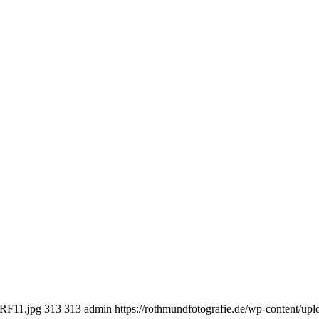
dRF11.jpg
313
313
admin
https://rothmundfotografie.de/wp-content/up