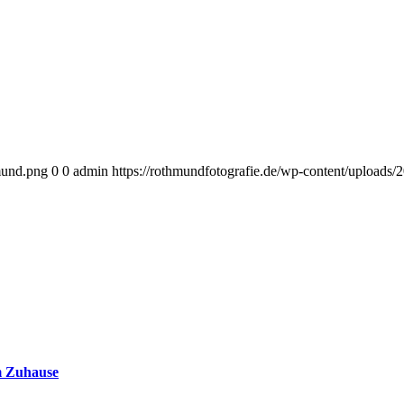
mund.png
0
0
admin
https://rothmundfotografie.de/wp-content/uploads
im Zuhause