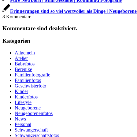
Pure Newborn | Mini-Sessions | Rothmund Fotografie
Erinnerungen sind so viel wertvoller als Dinge | Neugeborene
8
Kommentare
Kommentare sind deaktiviert.
Kategorien
Allgemein
Atelier
Babyfotos
Berenike
Familienfotografie
Familienfotos
Geschwisterfoto
Kinder
Kinderfotos
Lifestyle
Neugeborene
Neugeborenenfotos
News
Personal
Schwangerschaft
Schwangerschaftsfotos