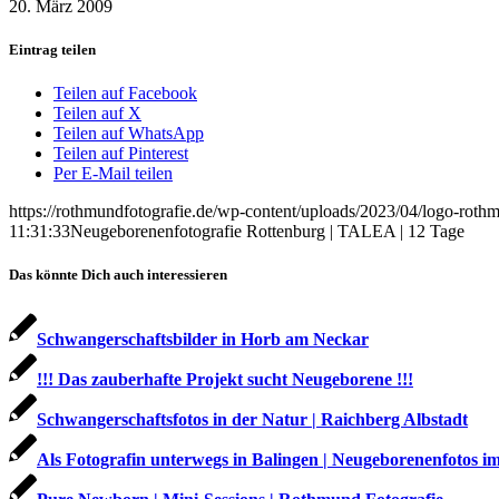
20. März 2009
Eintrag teilen
Teilen auf Facebook
Teilen auf X
Teilen auf WhatsApp
Teilen auf Pinterest
Per E-Mail teilen
https://rothmundfotografie.de/wp-content/uploads/2023/04/logo-roth
11:31:33
Neugeborenenfotografie Rottenburg | TALEA | 12 Tage
Das könnte Dich auch interessieren
Schwangerschaftsbilder in Horb am Neckar
!!! Das zauberhafte Projekt sucht Neugeborene !!!
Schwangerschaftsfotos in der Natur | Raichberg Albstadt
Als Fotografin unterwegs in Balingen | Neugeborenenfotos 