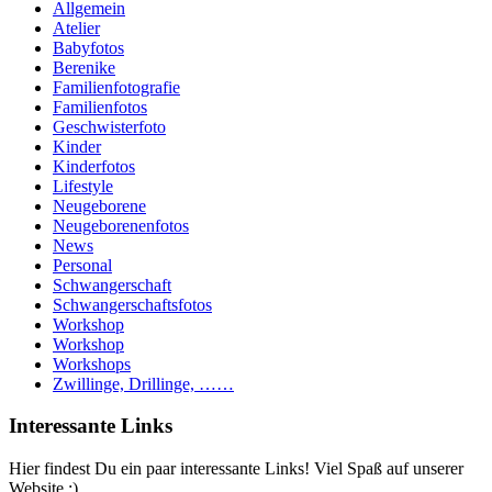
Allgemein
Atelier
Babyfotos
Berenike
Familienfotografie
Familienfotos
Geschwisterfoto
Kinder
Kinderfotos
Lifestyle
Neugeborene
Neugeborenenfotos
News
Personal
Schwangerschaft
Schwangerschaftsfotos
Workshop
Workshop
Workshops
Zwillinge, Drillinge, ……
Interessante Links
Hier findest Du ein paar interessante Links! Viel Spaß auf unserer
Website :)