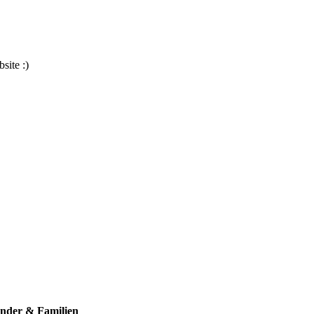
site :)
inder & Familien