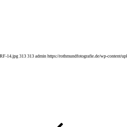
dRF-14.jpg
313
313
admin
https://rothmundfotografie.de/wp-content/u