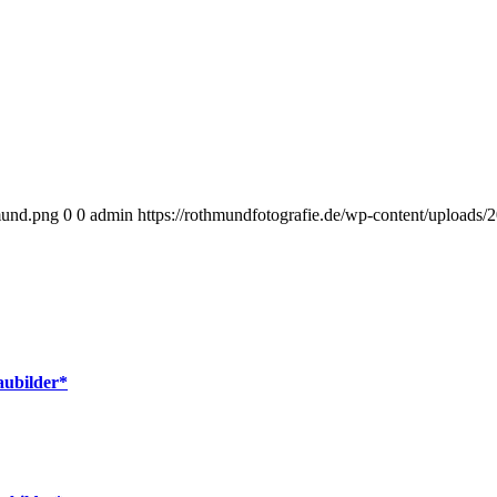
mund.png
0
0
admin
https://rothmundfotografie.de/wp-content/uploads
aubilder*