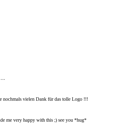
r….
e nochmals vielen Dank für das tolle Logo !!!
ade me very happy with this ;) see you *hug*