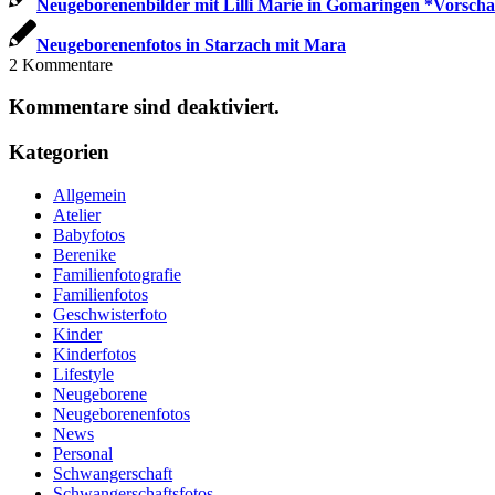
Neugeborenenbilder mit Lilli Marie in Gomaringen *Vorscha
Neugeborenenfotos in Starzach mit Mara
2
Kommentare
Kommentare sind deaktiviert.
Kategorien
Allgemein
Atelier
Babyfotos
Berenike
Familienfotografie
Familienfotos
Geschwisterfoto
Kinder
Kinderfotos
Lifestyle
Neugeborene
Neugeborenenfotos
News
Personal
Schwangerschaft
Schwangerschaftsfotos