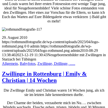
und Louis waren bei ihrer ersten Fotosession erst wenige Tage jung,
ideal für Neugeborenenbilder! Viele schöne Fotos entstanden von
den Zwillingen. Hier eines zur Vorschau für die Eltern, so kann ich
Euch das Warten auf Eure Bildergalerie etwas verkürzen :) Bald gibt
es mehr!
29. August 2010
https://rothmundfotografie.de/wp-content/uploads/2023/04/logo-
rothmund.png
0
0
admin
https://rothmundfotografie.de/wp-
content/uploads/2023/04/logo-rothmund.png
admin
2010-08-29
13:38:40
2023-12-19 11:30:43
Neugeborenenbilder mit Zwillingen in
Starzach bei Tübingen
Allgemein
,
Babyfotos
,
Zwillinge, Drillinge, ......
Zwillinge in Rottenburg | Emily &
Christian | 14 Wochen
Die Zwillinge Emily und Christian waren 14 Wochen jung, als ich
sie im letzten Jahr kennenlernen durfte.
Der Charme der beiden, verzauberte mich im Nu…. zwischen
Windeln wechseln, Flasche geben, trösten, blödeln und 30 Minuten