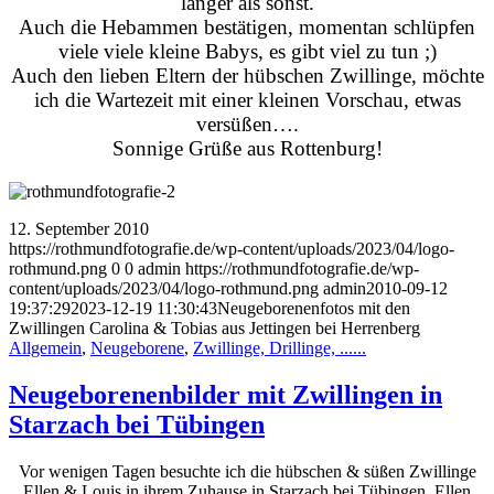
länger als sonst.
Auch die Hebammen bestätigen, momentan schlüpfen
viele viele kleine Babys, es gibt viel zu tun ;)
Auch den lieben Eltern der hübschen Zwillinge
, möchte
ich die Wartezeit mit einer kleinen Vorschau, etwas
versüßen….
Sonnige Grüße aus Rottenburg!
12. September 2010
https://rothmundfotografie.de/wp-content/uploads/2023/04/logo-
rothmund.png
0
0
admin
https://rothmundfotografie.de/wp-
content/uploads/2023/04/logo-rothmund.png
admin
2010-09-12
19:37:29
2023-12-19 11:30:43
Neugeborenenfotos mit den
Zwillingen Carolina & Tobias aus Jettingen bei Herrenberg
Allgemein
,
Neugeborene
,
Zwillinge, Drillinge, ......
Neugeborenenbilder mit Zwillingen in
Starzach bei Tübingen
Vor wenigen Tagen besuchte ich die hübschen & süßen Zwillinge
Ellen & Louis in ihrem Zuhause in Starzach bei Tübingen. Ellen