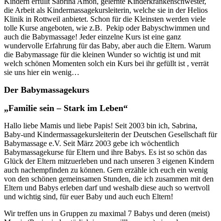
Kindern erfüllt Sabrina Amon, gelernte Kinderkrankenschwester,
die Arbeit als Kindermassagekursleiterin, welche sie in der Helios
Klinik in Rottweil anbietet. Schon für die Kleinsten werden viele
tolle Kurse angeboten, wie z.B. Pekip oder Babyschwimmen und
auch die Babymassage! Jeder einzelne Kurs ist eine ganz
wundervolle Erfahrung für das Baby, aber auch die Eltern. Warum
die Babymassage für die kleinen Wunder so wichtig ist und mit
welch schönen Momenten solch ein Kurs bei ihr gefüllt ist , verrät
sie uns hier ein wenig…
Der Babymassagekurs
„Familie sein – Stark im Leben“
Hallo liebe Mamis und liebe Papis! Seit 2003 bin ich, Sabrina,
Baby-und Kindermassagekursleiterin der Deutschen Gesellschaft für
Babymassage e.V. Seit März 2003 gebe ich wöchentlich
Babymassagekurse für Eltern und ihre Babys. Es ist so schön das
Glück der Eltern mitzuerleben und nach unseren 3 eigenen Kindern
auch nachempfinden zu können. Gern erzähle ich euch ein wenig
von den schönen gemeinsamen Stunden, die ich zusammen mit den
Eltern und Babys erleben darf und weshalb diese auch so wertvoll
und wichtig sind, für euer Baby und auch euch Eltern!
Wir treffen uns in Gruppen zu maximal 7 Babys und deren (meist)