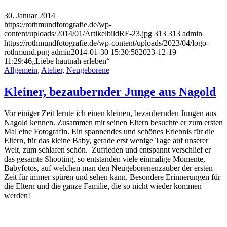
30. Januar 2014
https://rothmundfotografie.de/wp-
content/uploads/2014/01/ArtikelbildRF-23.jpg
313
313
admin
https://rothmundfotografie.de/wp-content/uploads/2023/04/logo-
rothmund.png
admin
2014-01-30 15:30:58
2023-12-19
11:29:46
„Liebe hautnah erleben“
Allgemein
,
Atelier
,
Neugeborene
Kleiner, bezaubernder Junge aus Nagold
Vor einiger Zeit lernte ich einen kleinen, bezaubernden Jungen aus
Nagold kennen. Zusammen mit seinen Eltern besuchte er zum ersten
Mal eine Fotografin. Ein spannendes und schönes Erlebnis für die
Eltern, für das kleine Baby, gerade erst wenige Tage auf unserer
Welt, zum schlafen schön. Zufrieden und entspannt verschlief er
das gesamte Shooting, so entstanden viele einmalige Momente,
Babyfotos, auf welchen man den Neugeborenenzauber der ersten
Zeit für immer spüren und sehen kann. Besondere Erinnerungen für
die Eltern und die ganze Familie, die so nicht wieder kommen
werden!