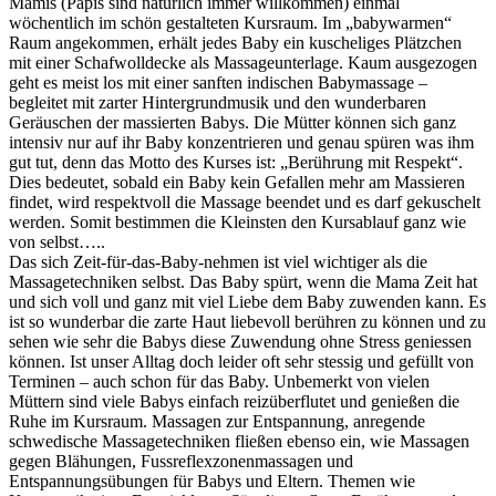
Mamis (Papis sind natürlich immer willkommen) einmal
wöchentlich im schön gestalteten Kursraum. Im „babywarmen“
Raum angekommen, erhält jedes Baby ein kuscheliges Plätzchen
mit einer Schafwolldecke als Massageunterlage. Kaum ausgezogen
geht es meist los mit einer sanften indischen Babymassage –
begleitet mit zarter Hintergrundmusik und den wunderbaren
Geräuschen der massierten Babys. Die Mütter können sich ganz
intensiv nur auf ihr Baby konzentrieren und genau spüren was ihm
gut tut, denn das Motto des Kurses ist: „Berührung mit Respekt“.
Dies bedeutet, sobald ein Baby kein Gefallen mehr am Massieren
findet, wird respektvoll die Massage beendet und es darf gekuschelt
werden. Somit bestimmen die Kleinsten den Kursablauf ganz wie
von selbst…..
Das sich Zeit-für-das-Baby-nehmen ist viel wichtiger als die
Massagetechniken selbst. Das Baby spürt, wenn die Mama Zeit hat
und sich voll und ganz mit viel Liebe dem Baby zuwenden kann. Es
ist so wunderbar die zarte Haut liebevoll berühren zu können und zu
sehen wie sehr die Babys diese Zuwendung ohne Stress geniessen
können. Ist unser Alltag doch leider oft sehr stessig und gefüllt von
Terminen – auch schon für das Baby. Unbemerkt von vielen
Müttern sind viele Babys einfach reizüberflutet und genießen die
Ruhe im Kursraum. Massagen zur Entspannung, anregende
schwedische Massagetechniken fließen ebenso ein, wie Massagen
gegen Blähungen, Fussreflexzonenmassagen und
Entspannungsübungen für Babys und Eltern. Themen wie