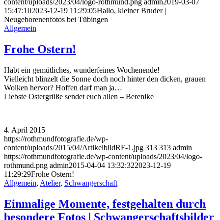
content/uploads/2023/04/logo-rothmund.png
admin
2019-03-07
15:47:10
2023-12-19 11:29:05
Hallo, kleiner Bruder |
Neugeborenenfotos bei Tübingen
Allgemein
Frohe Ostern!
Habt ein gemütliches, wunderfeines Wochenende!
Vielleicht blinzelt die Sonne doch noch hinter den dicken, grauen
Wolken hervor? Hoffen darf man ja…
Liebste Ostergrüße sendet euch allen – Berenike
4. April 2015
https://rothmundfotografie.de/wp-
content/uploads/2015/04/ArtikelbildRF-1.jpg
313
313
admin
https://rothmundfotografie.de/wp-content/uploads/2023/04/logo-
rothmund.png
admin
2015-04-04 13:32:32
2023-12-19
11:29:29
Frohe Ostern!
Allgemein
,
Atelier
,
Schwangerschaft
Einmalige Momente, festgehalten durch
besondere Fotos | Schwangerschaftsbilder