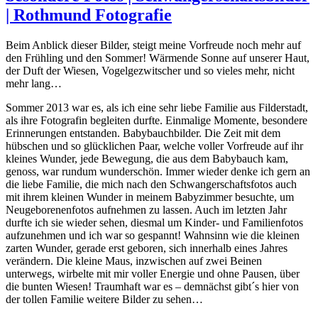
| Rothmund Fotografie
Beim Anblick dieser Bilder, steigt meine Vorfreude noch mehr auf
den Frühling und den Sommer! Wärmende Sonne auf unserer Haut,
der Duft der Wiesen, Vogelgezwitscher und so vieles mehr, nicht
mehr lang…
Sommer 2013 war es, als ich eine sehr liebe Familie aus Filderstadt,
als ihre Fotografin begleiten durfte. Einmalige Momente, besondere
Erinnerungen entstanden. Babybauchbilder. Die Zeit mit dem
hübschen und so glücklichen Paar, welche voller Vorfreude auf ihr
kleines Wunder, jede Bewegung, die aus dem Babybauch kam,
genoss, war rundum wunderschön. Immer wieder denke ich gern an
die liebe Familie, die mich nach den Schwangerschaftsfotos auch
mit ihrem kleinen Wunder in meinem Babyzimmer besuchte, um
Neugeborenenfotos aufnehmen zu lassen. Auch im letzten Jahr
durfte ich sie wieder sehen, diesmal um Kinder- und Familienfotos
aufzunehmen und ich war so gespannt! Wahnsinn wie die kleinen
zarten Wunder, gerade erst geboren, sich innerhalb eines Jahres
verändern. Die kleine Maus, inzwischen auf zwei Beinen
unterwegs, wirbelte mit mir voller Energie und ohne Pausen, über
die bunten Wiesen! Traumhaft war es – demnächst gibt´s hier von
der tollen Familie weitere Bilder zu sehen…