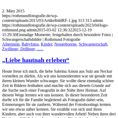
2. März 2015
https://rothmundfotografie.de/wp-
content/uploads/2015/03/ArtikelbildRF-1.jpg
313
313
admin
https://rothmundfotografie.de/wp-content/uploads/2023/04/logo-
rothmund.png
admin
2015-03-02 12:36:32
2023-12-19
11:29:30
Einmalige Momente, festgehalten durch besondere Fotos |
Schwangerschaftsbilder | Rothmund Fotografie
Allgemein
,
Babyfotos
,
Kinder
,
Neugeborene
,
Schwangerschaft
,
Zwillinge, Drillinge, ......
„Liebe hautnah erleben“
Heute freue ich mich, die liebe Sabrina Amon aus Sulz am Neckar
vorstellen zu dürfen. Als wir uns kennenlernten war sie gerade mit
ihrem kleinen Wunder schwanger. Sie wollte diese einmalig schöne
Zeit in Bildern festhalten und machte sich aus diesem Grunde auf
die Suche nach einer Fotografin in der Nähe ihrer Heimat. Auf
diesem Wege lernten wir uns kennen. In dieser besonderen Zeit
durfte ich für die Familie begleitend als Fotografin dabei sein,
Erinnerungen für sie zaubern. Während der Fotoshootings lernten
wir uns etwas näher kennen. Sie erzählte von sich und ihren
Kindern, aber auch von ihrer wundervollen Arbeit! Neben ihren drei