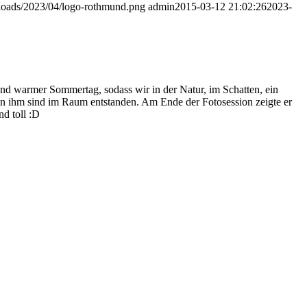
ploads/2023/04/logo-rothmund.png
admin
2015-03-12 21:02:26
2023-
nd warmer Sommertag, sodass wir in der Natur, im Schatten, ein
on ihm sind im Raum entstanden. Am Ende der Fotosession zeigte er
nd toll :D