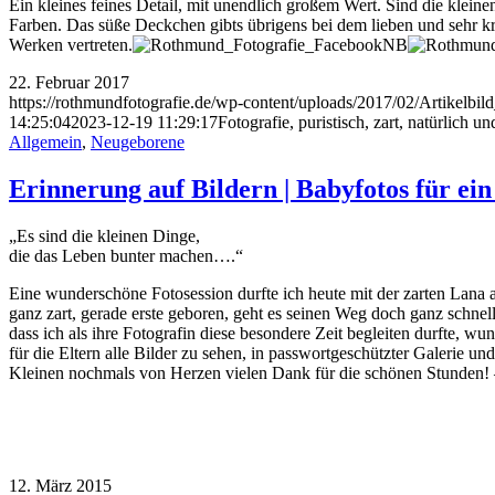
Ein kleines feines Detail, mit unendlich großem Wert. Sind die klein
Farben. Das süße Deckchen gibts übrigens bei dem lieben und sehr k
Werken vertreten.
22. Februar 2017
https://rothmundfotografie.de/wp-content/uploads/2017/02/Artikelb
14:25:04
2023-12-19 11:29:17
Fotografie, puristisch, zart, natürlich 
Allgemein
,
Neugeborene
Erinnerung auf Bildern | Babyfotos für ei
„Es sind die kleinen Dinge,
die das Leben bunter machen….“
Eine wunderschöne Fotosession durfte ich heute mit der zarten Lana
ganz zart, gerade erste geboren, geht es seinen Weg doch ganz schnel
dass ich als ihre Fotografin diese besondere Zeit begleiten durfte, wu
für die Eltern alle Bilder zu sehen, in passwortgeschützter Galeri
Kleinen nochmals von Herzen vielen Dank für die schönen Stunden!
12. März 2015