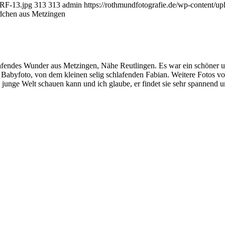
dRF-13.jpg
313
313
admin
https://rothmundfotografie.de/wp-content/u
ädchen aus Metzingen
hlafendes Wunder aus Metzingen, Nähe Reutlingen. Es war ein schöner u
 Babyfoto, von dem kleinen selig schlafenden Fabian. Weitere Fotos v
junge Welt schauen kann und ich glaube, er findet sie sehr spannend u