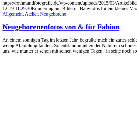
https://rothmundfotografie.de/wp-content/uploads/2015/03/Artikelbil
12-19 11:29:30
Erinnerung auf Bildern | Babyfotos für ein kleines M
Allgemein
,
Atelier
,
Neugeborene
Neugeborenenfotos von & für Fabian
An einem sonnigen Tag im letzten Jahr, begrüßte mich ein zartes sc
wenig Abkühlung fanden. So entstand inmitten der Natur ein schönes
uns, wie munter er schon mit seinen wenigen Tagen, in seine noch so 