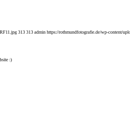
dRF11.jpg
313
313
admin
https://rothmundfotografie.de/wp-content/up
site :)