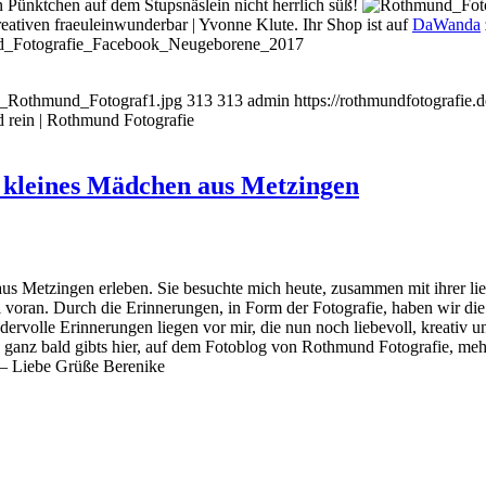
en Pünktchen auf dem Stupsnäslein nicht herrlich süß!
reativen
fraeuleinwunderbar | Yvonne Klute. Ihr Shop ist auf
DaWanda
ild_Rothmund_Fotograf1.jpg
313
313
admin
https://rothmundfotografie
und rein | Rothmund Fotografie
n kleines Mädchen aus Metzingen
 aus Metzingen erleben. Sie besuchte mich heute, zusammen mit ihrer 
l voran. Durch die Erinnerungen, in Form der Fotografie, haben wir die
ndervolle Erinnerungen liegen vor mir, die nun noch liebevoll, kreativ 
e und ganz bald gibts hier, auf dem Fotoblog von Rothmund Fotografie
 – Liebe Grüße Berenike