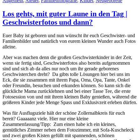
Allgemein
,
Atelier
,
Familienfotografie
,
Kinder
,
Neugeborene
Los gehts, mit guter Laune in den Tag |
Geschwisterfotos und dann?
Euer Baby ist geboren und nun wünscht ihr euch Geschwister- und
Familienbilder und natürlich von eurem kleinen Wunder auch Fotos
alleine.
Aber was machen denn die großen Geschwisterkinder in der Zeit,
wenn sie fertig sind, Geschwisterfotos also bereits aufgenommen
sind und sich ab da alles nur noch um ihr gerade geborenes
Geschwisterchen dreht? Da gibts tolle Lösungen hier bei uns im
Eck, die sie zusammen mit ihrem Papa, Oma, Opa, Tante, Onkel
oder Freundin, besuchen und erkunden können. So kann sich die
glückliche Mama zurücklehnen und bei einer Tasse Tee, die erste
Fotosession von und mit ihrem kleinen Baby genießen, während die
größeren Kinder jede Menge Spass und Exklusivzeit erleben dürfen.
Was für Ausflugsziele hält der schöne Zollernalbkreis für euch
bereit? Gaaaaanz viele. Hier nur eine kleine
Zusammenfassung/Tipp: Zum einen habe ich ein kleines,
gemütliches Zimmer neben dem Fotozimmer, mit Sofa-Kuscheleck
und zwei großen Kisten gefüllt mit spannenden, schönen