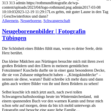
313
313
admin
https://rothmundfotografie.de/wp-
content/uploads/2023/04/logo-rothmund.png
admin
2017-03-08
10:10:03
2023-12-19 11:29:17
Los gehts, mit guter Laune in den Tag
| Geschwisterfotos und dann?
Allgemein
,
Neugeborene
,
Schwangerschaft
Neugeborenenbilder | Fotografin
Tübingen
Die Schönheit eines Bildes fühlt man, wenn es deine Seele, dein
Herz berührt.
Das kleine Mädchen aus Nürtingen besuchte mich mit ihren zwei
großen Brüdern und den Eltern in meinem gemütlichen
Fotozimmer! Kuscheln durfte sie in einer ganz besonderen Decke,
die sie von Zuhause mitgebracht haben – „Königskinddecke“ –
nennen sie diese, warum? Bald schreibe ich mehr dazu und dann
gibts auch weitere Bilder von ihr und ihren Brüdern zu sehen!
Selbst kuschle ich mich jetzt auch, nach zwei tollen
Schwangerschaftsshootings heute im Wintermärchenland, mit
einem spannenden Buch vor den warmen Kamin und freue mich
schon sehr auf morgen, denn da bin ich mobil unterwegs als
Fotografin und besuche eine ganz liebe Familie…