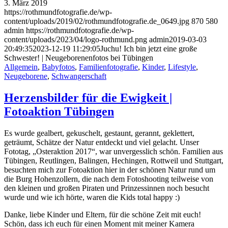
3. März 2019
https://rothmundfotografie.de/wp-
content/uploads/2019/02/rothmundfotografie.de_0649.jpg
870
580
admin
https://rothmundfotografie.de/wp-
content/uploads/2023/04/logo-rothmund.png
admin
2019-03-03
20:49:35
2023-12-19 11:29:05
Juchu! Ich bin jetzt eine große
Schwester! | Neugeborenenfotos bei Tübingen
Allgemein
,
Babyfotos
,
Familienfotografie
,
Kinder
,
Lifestyle
,
Neugeborene
,
Schwangerschaft
Herzensbilder für die Ewigkeit |
Fotoaktion Tübingen
Es wurde gealbert, gekuschelt, gestaunt, gerannt, geklettert,
geträumt, Schätze der Natur entdeckt und viel gelacht. Unser
Fototag, „Osteraktion 2017“, war unvergesslich schön. Familien aus
Tübingen, Reutlingen, Balingen, Hechingen, Rottweil und Stuttgart,
besuchten mich zur Fotoaktion hier in der schönen Natur rund um
die Burg Hohenzollern, die nach dem Fotoshooting teilweise von
den kleinen und großen Piraten und Prinzessinnen noch besucht
wurde und wie ich hörte, waren die Kids total happy :)
Danke, liebe Kinder und Eltern, für die schöne Zeit mit euch!
Schön, dass ich euch für einen Moment mit meiner Kamera