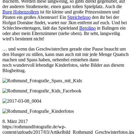
Büchern. Werden diese langweilig, so gibts direkt gegenüber, auf
der anderen Straßenseite, einen ganz tollen Spielplatz. Auch die
Burg Hohenzollern
ist für kleine und große Prinzessinnen und
Piraten ein großes Abenteuer! Ein
Streichelzoo
den ihr bei der
Hofgut Domäne findet, wartet nur 3km entfernt auf euch. Und bei
Schlechtwettertagen, lädt das Spieleland
Berolino
in Balingen ein
oder aber mein Elternzimmer (siehe oben). Ihr seht, langweilig
wird’s bestimmt nicht!
… und wenn das Geschwisterchen gerade eine Pause braucht um
den Hunger zu stillen, kann man auch mit mir jede Menge Quatsch
machen und Spass haben, nebenbei entstehen dann
noch wundervoll lebendige Kinderfotos, siehe Bilder aus diesem
Blogbeitrag.
8. März 2017
https://rothmundfotografie.de/wp-
content/uploads/2017/03/Artikelbild_Rothmund_Geschwisterfotos.jp