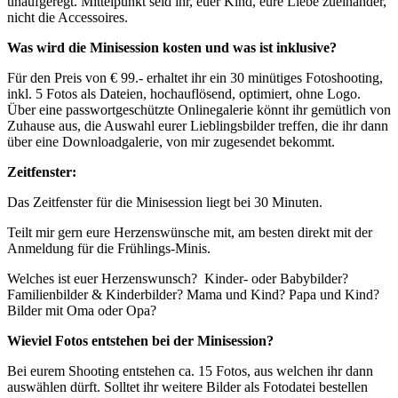
unaufgeregt. Mittelpunkt seid ihr, euer Kind, eure Liebe zueinander,
nicht die Accessoires.
Was wird die Minisession kosten und was ist inklusive?
Für den Preis von € 99.- erhaltet ihr ein 30 minütiges Fotoshooting,
inkl. 5 Fotos als Dateien, hochauflösend, optimiert, ohne Logo.
Über eine passwortgeschützte Onlinegalerie könnt ihr gemütlich von
Zuhause aus, die Auswahl eurer Lieblingsbilder treffen, die ihr dann
über eine Downloadgalerie, von mir zugesendet bekommt.
Zeitfenster:
Das Zeitfenster für die Minisession liegt bei 30 Minuten.
Teilt mir gern eure Herzenswünsche mit, am besten direkt mit der
Anmeldung für die Frühlings-Minis.
Welches ist euer Herzenswunsch? Kinder- oder Babybilder?
Familienbilder & Kinderbilder? Mama und Kind? Papa und Kind?
Bilder mit Oma oder Opa?
Wieviel Fotos entstehen bei der Minisession?
Bei eurem Shooting entstehen ca. 15 Fotos, aus welchen ihr dann
auswählen dürft. Solltet ihr weitere Bilder als Fotodatei bestellen