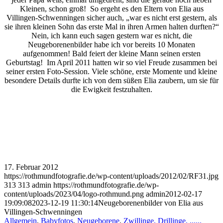
Kleinen, schon groß! So ergeht es den Eltern von Elia aus
Villingen-Schwenningen sicher auch, „war es nicht erst gestern, als
sie ihren kleinen Sohn das erste Mal in ihren Armen halten durften?“
Nein, ich kann euch sagen gestern war es nicht, die
Neugeborenenbilder habe ich vor bereits 10 Monaten
aufgenommen! Bald feiert der kleine Mann seinen ersten
Geburtstag! Im April 2011 hatten wir so viel Freude zusammen bei
seiner ersten Foto-Session. Viele schöne, erste Momente und kleine
besondere Details durfte ich von dem süßen Elia zaubern, um sie für
die Ewigkeit festzuhalten.
17. Februar 2012
https://rothmundfotografie.de/wp-content/uploads/2012/02/RF31.jpg
313
313
admin
https://rothmundfotografie.de/wp-
content/uploads/2023/04/logo-rothmund.png
admin
2012-02-17
19:09:08
2023-12-19 11:30:14
Neugeborenenbilder von Elia aus
Villingen-Schwenningen
Allgemein
,
Babyfotos
,
Neugeborene
,
Zwillinge, Drillinge, ......