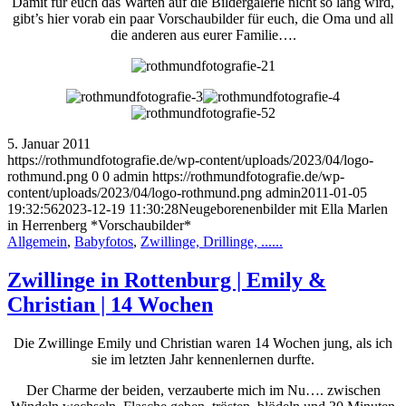
Damit für euch das Warten auf die Bildergalerie nicht so lang wird,
gibt’s hier vorab ein paar Vorschaubilder für euch, die Oma und all
die anderen aus eurer Familie….
5. Januar 2011
https://rothmundfotografie.de/wp-content/uploads/2023/04/logo-
rothmund.png
0
0
admin
https://rothmundfotografie.de/wp-
content/uploads/2023/04/logo-rothmund.png
admin
2011-01-05
19:32:56
2023-12-19 11:30:28
Neugeborenenbilder mit Ella Marlen
in Herrenberg *Vorschaubilder*
Allgemein
,
Babyfotos
,
Zwillinge, Drillinge, ......
Zwillinge in Rottenburg | Emily &
Christian | 14 Wochen
Die Zwillinge Emily und Christian waren 14 Wochen jung, als ich
sie im letzten Jahr kennenlernen durfte.
Der Charme der beiden, verzauberte mich im Nu…. zwischen