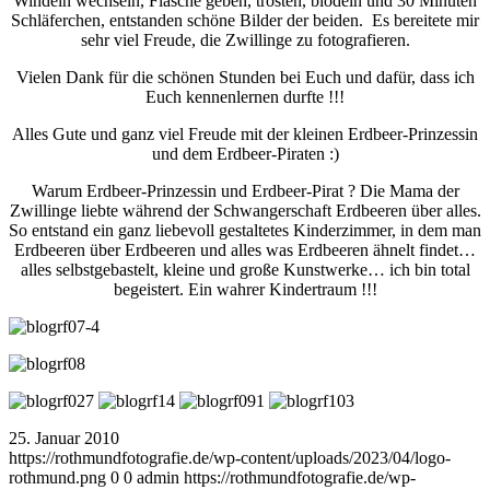
Windeln wechseln, Flasche geben, trösten, blödeln und 30 Minuten
Schläferchen, entstanden schöne Bilder der beiden. Es bereitete mir
sehr viel Freude, die Zwillinge zu fotografieren.
Vielen Dank für die schönen Stunden bei Euch und dafür, dass ich
Euch kennenlernen durfte !!!
Alles Gute und ganz viel Freude mit der kleinen Erdbeer-Prinzessin
und dem Erdbeer-Piraten :)
Warum Erdbeer-Prinzessin und Erdbeer-Pirat ? Die Mama der
Zwillinge liebte während der Schwangerschaft Erdbeeren über alles.
So entstand ein ganz liebevoll gestaltetes Kinderzimmer, in dem man
Erdbeeren über Erdbeeren und alles was Erdbeeren ähnelt findet…
alles selbstgebastelt, kleine und große Kunstwerke… ich bin total
begeistert. Ein wahrer Kindertraum !!!
25. Januar 2010
https://rothmundfotografie.de/wp-content/uploads/2023/04/logo-
rothmund.png
0
0
admin
https://rothmundfotografie.de/wp-