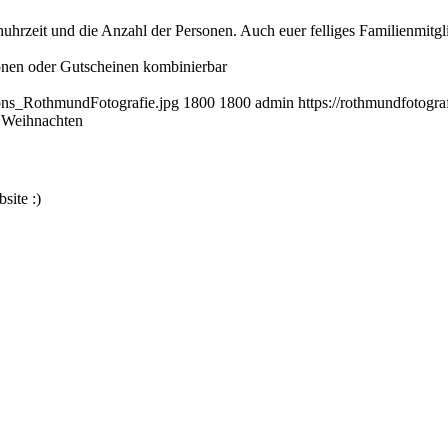
rzeit und die Anzahl der Personen. Auch euer felliges Familienmitglie
ionen oder Gutscheinen kombinierbar
ions_RothmundFotografie.jpg
1800
1800
admin
https://rothmundfotogr
u Weihnachten
site :)