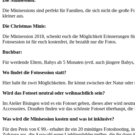
Die Minisession:
Die Minisessions sind perfekt für Familien, die sich nicht die große F
kleiner aus.
Die Christmas Minis:
Die Minisession 2018, schenkt euch die Möglichkeit Erinnerungen für 
Fotosession ist für euch kostenfrei, ihr bezahlt nur die Fotos.
Buchbar:
Für werdende Eltern, Babys ab 5 Monaten (evtl. auch jüngere Babys, j
Wo findet die Fotosession statt?
Hier habt ihr zwei Möglichkeiten. Ihr könnt zwischen der Natur oder
Wird das Fotoset neutral oder weihnachtlich sein?
Im Atelier Bisingen wird es ein Fotoset geben, dieses aber wird neutra
Accessoires. Draußen finden wir das schönste Fotoset überhaupt, die 
Was wird die Minisession kosten und was ist inklusive?
Für den Preis von € 99.- erhaltet ihr ein 20 minütiges Fotoshooting, 
Zuhause aus, die Auswahl eurer Lieblingsbilder treffen, die ihr dan