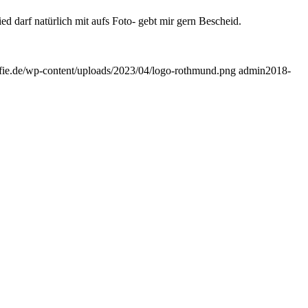
d darf natürlich mit aufs Foto- gebt mir gern Bescheid.
afie.de/wp-content/uploads/2023/04/logo-rothmund.png
admin
2018-