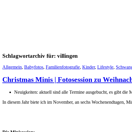
Schlagwortarchiv für:
villingen
Allgemein
,
Babyfotos
,
Familienfotografie
,
Kinder
,
Lifestyle
,
Schwang
Christmas Minis | Fotosession zu Weihnac
Neuigkeiten: aktuell sind alle Termine ausgebucht, es gibt die M
In diesem Jahr biete ich im November, an sechs Wochenendtagen, Minis