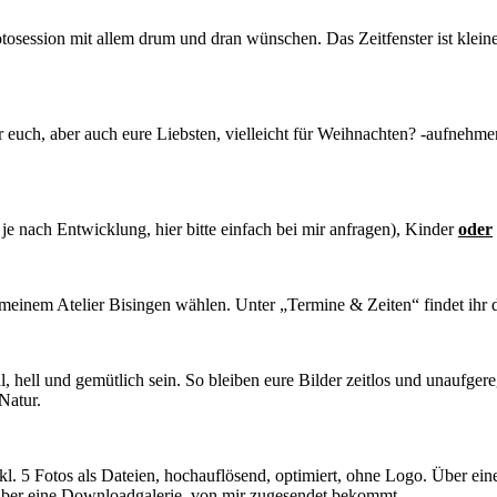
otosession mit allem drum und dran wünschen. Das Zeitfenster ist kleine
euch, aber auch eure Liebsten, vielleicht für Weihnachten? -aufnehmen 
e nach Entwicklung, hier bitte einfach bei mir anfragen), Kinder
oder
 meinem Atelier Bisingen wählen. Unter „Termine & Zeiten“ findet ihr 
l, hell und gemütlich sein. So bleiben eure Bilder zeitlos und unaufgereg
Natur.
inkl. 5 Fotos als Dateien, hochauflösend, optimiert, ohne Logo. Über e
n über eine Downloadgalerie, von mir zugesendet bekommt.