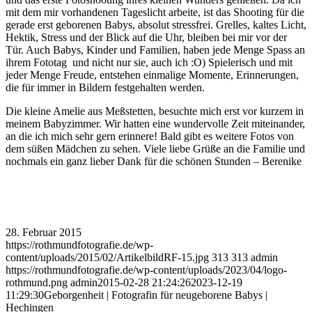
mit dem mir vorhandenen Tageslicht arbeite, ist das Shooting für die
gerade erst geborenen Babys, absolut stressfrei. Grelles, kaltes Licht,
Hektik, Stress und der Blick auf die Uhr, bleiben bei mir vor der
Tür. Auch Babys, Kinder und Familien, haben jede Menge Spass an
ihrem Fototag und nicht nur sie, auch ich :O) Spielerisch und mit
jeder Menge Freude, entstehen einmalige Momente, Erinnerungen,
die für immer in Bildern festgehalten werden.
Die kleine Amelie aus Meßstetten, besuchte mich erst vor kurzem in
meinem Babyzimmer. Wir hatten eine wundervolle Zeit miteinander,
an die ich mich sehr gern erinnere! Bald gibt es weitere Fotos von
dem süßen Mädchen zu sehen. Viele liebe Grüße an die Familie und
nochmals ein ganz lieber Dank für die schönen Stunden – Berenike
28. Februar 2015
https://rothmundfotografie.de/wp-
content/uploads/2015/02/ArtikelbildRF-15.jpg
313
313
admin
https://rothmundfotografie.de/wp-content/uploads/2023/04/logo-
rothmund.png
admin
2015-02-28 21:24:26
2023-12-19
11:29:30
Geborgenheit | Fotografin für neugeborene Babys |
Hechingen