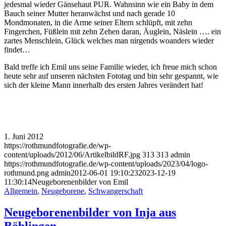
jedesmal wieder Gänsehaut PUR. Wahnsinn wie ein Baby in dem
Bauch seiner Mutter heranwächst und nach gerade 10
Mondmonaten, in die Arme seiner Eltern schlüpft, mit zehn
Fingerchen, Füßlein mit zehn Zehen daran, Äuglein, Näslein …. ein
zartes Menschlein, Glück welches man nirgends woanders wieder
findet…
Bald treffe ich Emil uns seine Familie wieder, ich freue mich schon
heute sehr auf unseren nächsten Fototag und bin sehr gespannt, wie
sich der kleine Mann innerhalb des ersten Jahres verändert hat!
1. Juni 2012
https://rothmundfotografie.de/wp-
content/uploads/2012/06/ArtikelbildRF.jpg
313
313
admin
https://rothmundfotografie.de/wp-content/uploads/2023/04/logo-
rothmund.png
admin
2012-06-01 19:10:23
2023-12-19
11:30:14
Neugeborenenbilder von Emil
Allgemein
,
Neugeborene
,
Schwangerschaft
Neugeborenenbilder von Inja aus