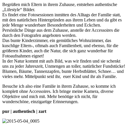
Begrüßen mich Eltern in ihrem Zuhause, entstehen authentische
„Lifestyle“ Bilder.
Es findet eine Fotosessionen inmitten des Alltags der Familie statt,
mit den natürlichen Hintergründen aus ihrem Leben und da gibt es
jede Menge wunderbare Besonderheiten und Eckchen.
Persönliche Dinge aus dem Zuhause, anstelle der Accessoires die
durch den Fotografen angeboten werden.
Das bunte Kinderzimmer, ein gemütliches Wohnzimmer, das
kuschlige Eltern-, oftmals auch Familienbett, und ebenso, für die
größeren Kinder, auch die Natur, die sich ganz wunderbar für
Fotoaufnahmen eignet!
In der Natur kommt mit aufs Bild, was wir finden und sie schenkt
uns zu jeder Jahreszeit, Unmengen an toller, natürlicher Fundstücke!
Blumen, Bäume, Tannenzapfen, bunte Herbstblätter, Schnee… und
vieles mehr. Mittelpunkt seid ihr, euer Kind und ihr als Familie.
Besuche ich also eine Familie in ihrem Zuhause, so komme ich
komplett ohne Accessoires. Ich bringe meine Kamera, diverse
Objektive und mich mit. Mehr benötige ich nicht, für
wunderschöne, einzigartige Erinnerungen.
pur | authentisch | zart