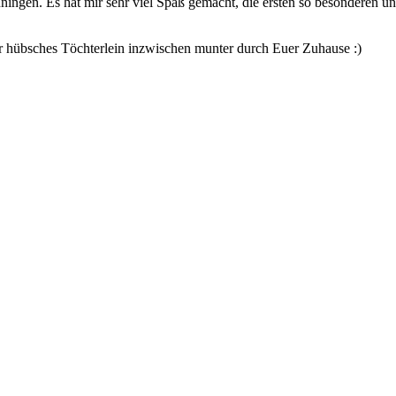
nningen. Es hat mir sehr viel Spaß gemacht, die ersten so besonderen 
er hübsches Töchterlein inzwischen munter durch Euer Zuhause :)