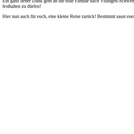
Ein ganz lieber Dank geht an die tolle Familie nach Villingen-Schwe
festhalten zu dürfen!
Hier nun auch für euch, eine kleine Reise zurück! Bestimmt saust eu