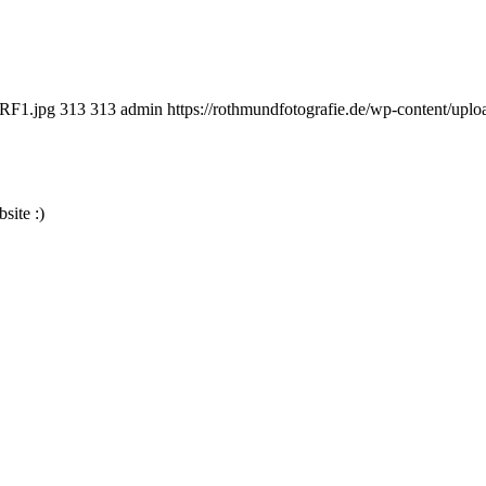
dRF1.jpg
313
313
admin
https://rothmundfotografie.de/wp-content/upl
site :)