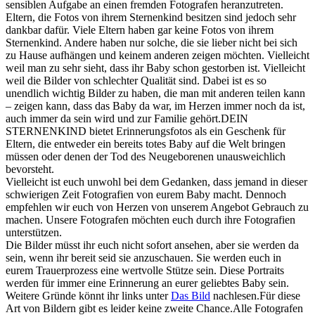
sensiblen Aufgabe an einen fremden Fotografen heranzutreten.
Eltern, die Fotos von ihrem Sternenkind besitzen sind jedoch sehr
dankbar dafür. Viele Eltern haben gar keine Fotos von ihrem
Sternenkind. Andere haben nur solche, die sie lieber nicht bei sich
zu Hause aufhängen und keinem anderen zeigen möchten. Vielleicht
weil man zu sehr sieht, dass ihr Baby schon gestorben ist. Vielleicht
weil die Bilder von schlechter Qualität sind. Dabei ist es so
unendlich wichtig Bilder zu haben, die man mit anderen teilen kann
– zeigen kann, dass das Baby da war, im Herzen immer noch da ist,
auch immer da sein wird und zur Familie gehört.DEIN
STERNENKIND bietet Erinnerungsfotos als ein Geschenk für
Eltern, die entweder ein bereits totes Baby auf die Welt bringen
müssen oder denen der Tod des Neugeborenen unausweichlich
bevorsteht.
Vielleicht ist euch unwohl bei dem Gedanken, dass jemand in dieser
schwierigen Zeit Fotografien von eurem Baby macht. Dennoch
empfehlen wir euch von Herzen von unserem Angebot Gebrauch zu
machen. Unsere Fotografen möchten euch durch ihre Fotografien
unterstützen.
Die Bilder müsst ihr euch nicht sofort ansehen, aber sie werden da
sein, wenn ihr bereit seid sie anzuschauen. Sie werden euch in
eurem Trauerprozess eine wertvolle Stütze sein. Diese Portraits
werden für immer eine Erinnerung an eurer geliebtes Baby sein.
Weitere Gründe könnt ihr links unter
Das Bild
nachlesen.Für diese
Art von Bildern gibt es leider keine zweite Chance.Alle Fotografen