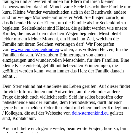
traurigen und schweren Stunden für Eltern mit ihren kleinen
Lebenswundern da sind. Manch zarte Seele besucht ihre Familie nur
kurz. Kleine Wunder verabschieden sich in der Bauchwelt, andere
sind für wenige Momente auf unserer Welt. Sie fliegen zurück, in
das liebende Herz der Eltern, um die Familie als ihr Seelenkind zu
begleiten. Seelenkinder sind Kinder, die geliebt werden wie unsere
Kinder, die uns auf den irdischen Wegen begleiten. Meist bleibt
leider nur ein kleiner Moment, ein Hauch an Zeit, welchen die
Familie mit ihrem Seelchen verbringen darf. Wir Fotografen
von
www.dein-sternenkind.eu
wollen, aus vollstem Herzen, für die
Familien da sein. Wir zaubern Erinnerungen von einem
einzigartigen und wundervollen Menschlein, für ihre Familien. Eine
kleine Kiste entsteht, gefüllt mit liebevollen Erinnerungen, die
geöffnet werden kann, wann immer das Herz der Familie danach
sehnt…
Dein Sternenkind hat eine Seite ins Leben gerufen. Auf dieser findet
ihr viele Informationen und Antworten, auf die ein oder andere
Frage die sich euch vielleicht stellt. Seid ihr selbst betroffen oder
nahestehende aus der Familie, dem Freundeskreis, dürft ihr euch
gerne bei mir melden. Oder ihr nehmt mit einem meiner Kolleginnen
/ Kollegen, die auf der Webseite von
dein-sternenkind.eu
gelistet
sind, Kontakt auf.
Auch ich helfe euch gerne weiter, beantworte Fragen, höre zu, bin