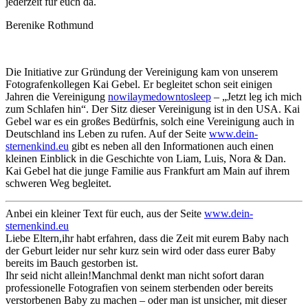
jederzeit für euch da.
Berenike Rothmund
Die Initiative zur Gründung der Vereinigung kam von unserem
Fotografenkollegen Kai Gebel. Er begleitet schon seit einigen
Jahren die Vereinigung
nowilaymedowntosleep
– „Jetzt leg ich mich
zum Schlafen hin“. Der Sitz dieser Vereinigung ist in den USA. Kai
Gebel war es ein großes Bedürfnis, solch eine Vereinigung auch in
Deutschland ins Leben zu rufen. Auf der Seite
www.dein-
sternenkind.eu
gibt es neben all den Informationen auch einen
kleinen Einblick in die Geschichte von Liam, Luis, Nora & Dan.
Kai Gebel hat die junge Familie aus Frankfurt am Main auf ihrem
schweren Weg begleitet.
Anbei ein kleiner Text für euch, aus der Seite
www.dein-
sternenkind.eu
Liebe Eltern,ihr habt erfahren, dass die Zeit mit eurem Baby nach
der Geburt leider nur sehr kurz sein wird oder dass eurer Baby
bereits im Bauch gestorben ist.
Ihr seid nicht allein!Manchmal denkt man nicht sofort daran
professionelle Fotografien von seinem sterbenden oder bereits
verstorbenen Baby zu machen – oder man ist unsicher, mit dieser