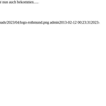
n sie nun auch bekommen….
ploads/2023/04/logo-rothmund.png
admin
2013-02-12 00:23:31
2023-