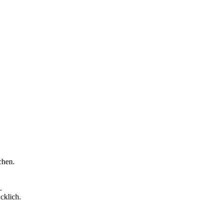
chen.
.
cklich.