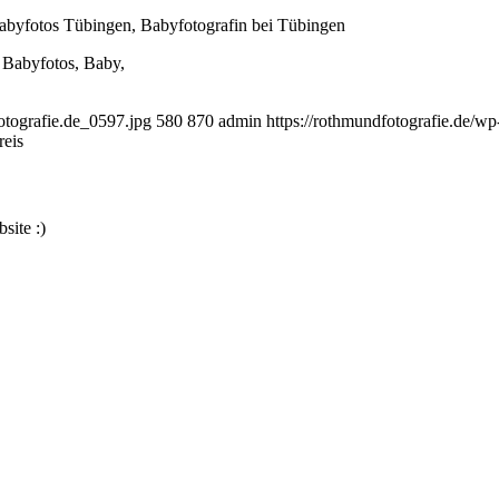
otografie.de_0597.jpg
580
870
admin
https://rothmundfotografie.de/w
reis
site :)