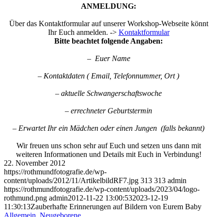
ANMELDUNG:
Über das Kontaktformular auf unserer Workshop-Webseite könnt
Ihr Euch anmelden. ->
Kontaktformular
Bitte beachtet folgende Angaben:
– Euer Name
– Kontaktdaten ( Email, Telefonnummer, Ort )
– aktuelle Schwangerschaftswoche
– errechneter Geburtstermin
– Erwartet Ihr ein Mädchen oder einen Jungen (falls bekannt)
Wir freuen uns schon sehr auf Euch und setzen uns dann mit
weiteren Informationen und Details mit Euch in Verbindung!
22. November 2012
https://rothmundfotografie.de/wp-
content/uploads/2012/11/ArtikelbildRF7.jpg
313
313
admin
https://rothmundfotografie.de/wp-content/uploads/2023/04/logo-
rothmund.png
admin
2012-11-22 13:00:53
2023-12-19
11:30:13
Zauberhafte Erinnerungen auf Bildern von Eurem Baby
Allgemein
,
Neugeborene