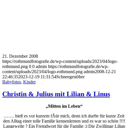
21. Dezember 2008
https://rothmundfotografie.de/wp-content/uploads/2023/04/logo-
rothmund.png
0
0
admin
https://rothmundfotografie.de/wp-
content/uploads/2023/04/logo-rothmund.png
admin
2008-12-21
22:46:35
2023-12-19 11:31:54
Schneegestöber
Babyfotos
,
Kinder
Christin & Julius mit Lilian & Linus
„Mitten im Leben“
……. hieß es vor kurzem fÃür mich, denn ich durfte für kurze Zeit
den Alltag einer tolle Familie kennenlernen und es war so schön !!!!
Langeweile ? Ein Fremdwort für die Familie ;) Die Zwillinge Lilian