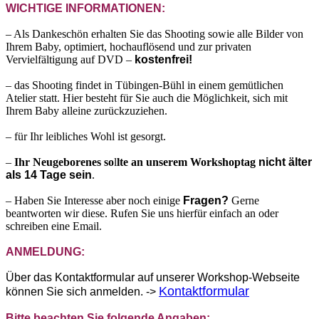
WICHTIGE INFORMATIONEN:
– Als Dankeschön erhalten Sie das Shooting sowie alle Bilder von
Ihrem Baby, optimiert, hochauflösend und zur privaten
Vervielfältigung auf DVD –
kostenfrei!
– das Shooting findet in Tübingen-Bühl in einem gemütlichen
Atelier statt. Hier besteht für Sie auch die Möglichkeit, sich mit
Ihrem Baby alleine zurückzuziehen.
– für Ihr leibliches Wohl ist gesorgt.
–
I
hr Neugeborenes so
l
lte an unserem
Workshoptag
nicht älter
als
14 Tage
sein
.
– Haben Sie Interesse aber noch einige
Fragen?
Gerne
beantworten wir diese. Rufen Sie uns hierfür einfach an oder
schreiben eine Email.
ANMELDUNG:
Über das Kontaktformular auf unserer Workshop-Webseite
Kontaktformular
können Sie sich anmelden. ->
Bitte beachten Sie folgende Angaben: